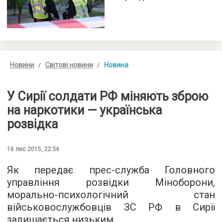
Новини
Світові новини
Новина
У Сирії солдати РФ міняють зброю
на наркотики — українська
розвідка
16 лис 2015, 22:56
Як передає
прес-служба
Головного
управління розвідки Міноборони,
морально-психологічний стан
військовослужбовців ЗС РФ в Сирії
залишається низьким.