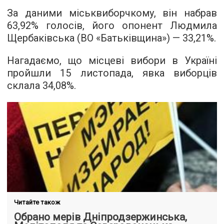
За даними міськвиборчкому, він набрав
63,92% голосів, його опонент Людмила
Щербаківська (ВО «Батьківщина») — 33,21%.
Нагадаємо, що місцеві вибори в Україні
пройшли 15 листопада, явка виборців
склала 34,08%.
Читайте також
Обрано мерів Дніпродзержинська,