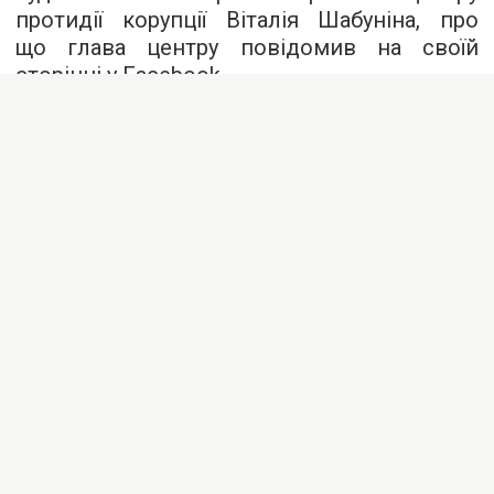
протидії корупції Віталія Шабуніна, про
що глава центру
повідомив
на своїй
сторінці у Facebook.