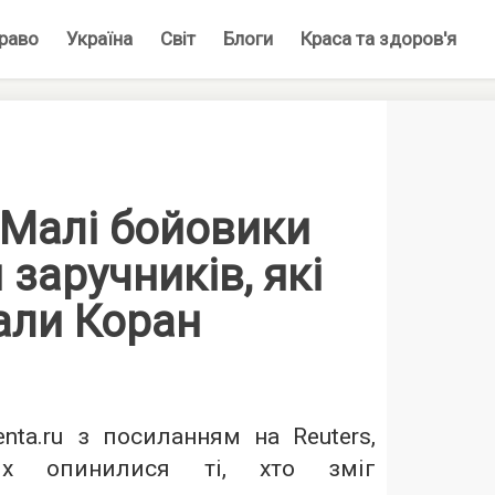
раво
Україна
Світ
Блоги
Краса та здоров'я
 Малі бойовики
 заручників, які
али Коран
nta.ru
з посиланням на Reuters,
них опинилися ті, хто зміг