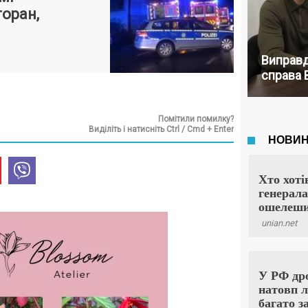
торан,
Виправд
справа 
Помітили помилку?
Виділіть і натисніть Ctrl / Cmd + Enter