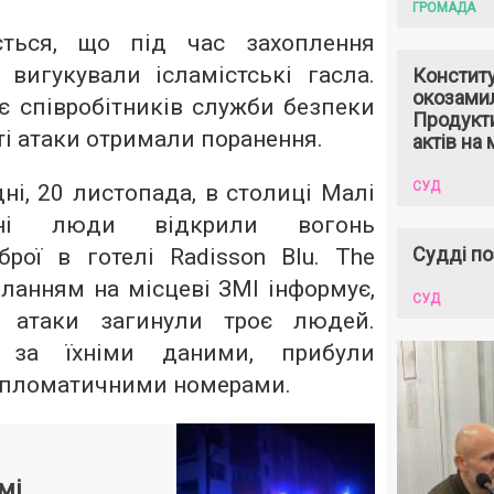
ГРОМАДА
ється, що під час захоплення
вигукували ісламістські гасла.
Констит
окозами
 співробітників служби безпеки
Продукти
ті атаки отримали поранення.
актів на 
СУД
ні, 20 листопада, в столиці Малі
єні люди відкрили вогонь
Судді по
брої в готелі Radisson Blu. The
иланням на місцеві ЗМІ інформує,
СУД
і атаки загинули троє людей.
 за їхніми даними, прибули
дипломатичними номерами.
мі