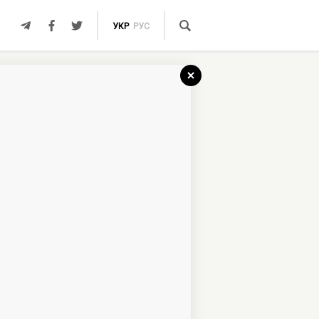
УКР
РУС