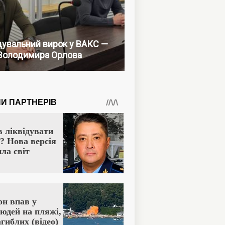
увальний вирок у ВАКС —
Володимира Орлова