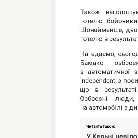
Також наголошу
готелю бойовики 
Щонайменше, двоє
готелю в результа
Нагадаємо, сьогод
Бамако озбро
з автоматичної з
Independent з пос
що в результат
Озброєні люди,
на автомобілі з 
Читайте також
У Кельні невідо