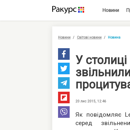
Новини
П
Новини
Світові новини
Новина
У столиці
звільнили
процитув
20 лис 2015, 12:46
Як повідомляє Le
серед звільне