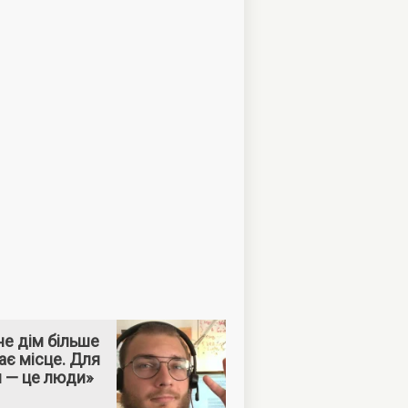
е дім більше
ає місце. Для
м — це люди»