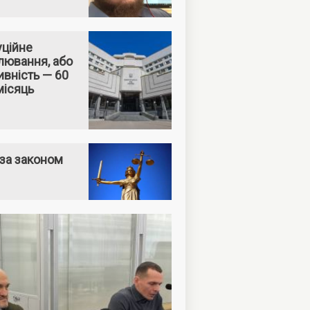
уційне
лювання, або
вність — 60
місяць
за законом