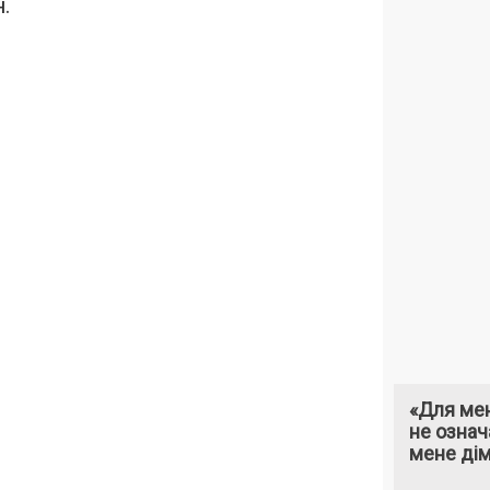
.
«Для мен
не означ
мене ді