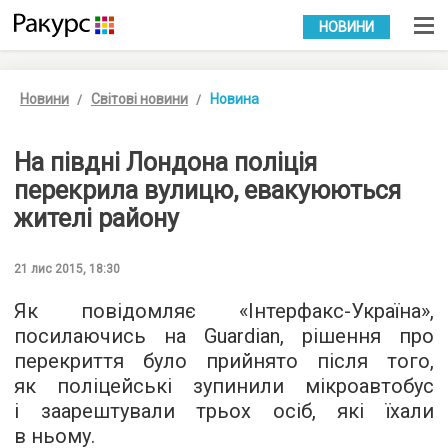
УКР
РУС
НОВИНИ
Новини
Світові новини
Новина
На півдні Лондона поліція
перекрила вулицю, евакуюються
жителі району
21 лис 2015, 18:30
Як повідомляє «
Інтерфакс-Україна
»,
посилаючись на Guardian, рішення про
перекриття було прийнято після того,
як поліцейські зупинили мікроавтобус
і заарештували трьох осіб, які їхали
в ньому.