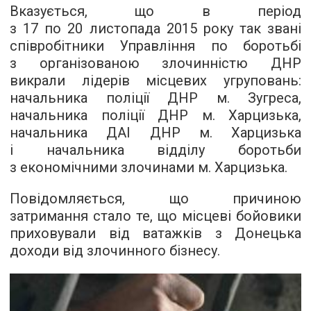
Вказується, що в період
з 17 по 20 листопада 2015 року так звані
співробітники Управління по боротьбі
з організованою злочинністю ДНР
викрали лідерів місцевих угруповань:
начальника поліції ДНР м. Зугреса,
начальника поліції ДНР м. Харцизька,
начальника ДАІ ДНР м. Харцизька
і начальника відділу боротьби
з економічними злочинами м. Харцизька.
Повідомляється, що причиною
затримання стало те, що місцеві бойовики
приховували від ватажків з Донецька
доходи від злочинного бізнесу.