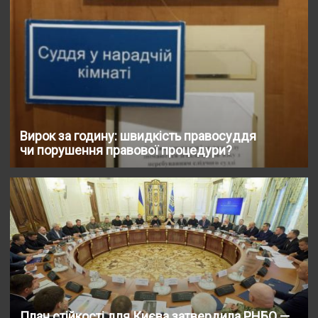
Вирок за годину: швидкість правосуддя
чи порушення правової процедури?
План стійкості для Києва затвердила РНБО —