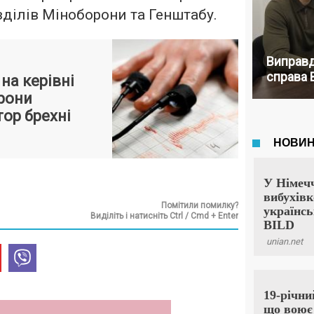
зділів Міноборони та Генштабу.
Виправд
справа 
на керівні
рони
ор брехні
Помітили помилку?
Виділіть і натисніть Ctrl / Cmd + Enter