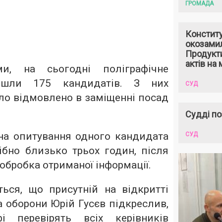
ГРОМАДА
Констит
окозами
Продукти
актів на 
и, на сьогодні поліграфічне
йшли 175 кандидатів. З них
СУД
ло відмовлено в заміщенні посад
Судді по
на опитування одного кандидата
СУД
ібно близько трьох годин, після
обробка отриманої інформації.
ься, що присутній на відкритті
а оборони Юрій Гусєв підкреслив,
і перевірять всіх керівників