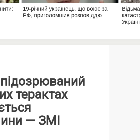
 підозрюваний
их терактах
ється
чини — ЗМІ