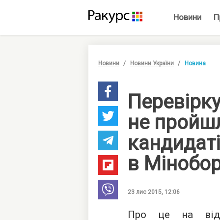
Новини
П
Новини
Новини України
Новина
Перевірку
не пройш
кандидаті
в Мінобо
23 лис 2015, 12:06
Про це на відк