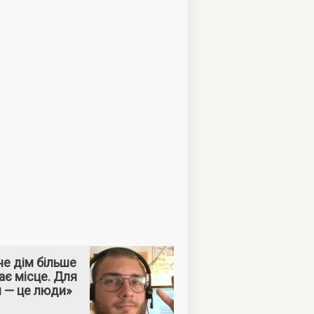
е дім більше
ає місце. Для
м — це люди»