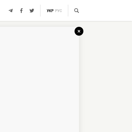
УКР
РУС