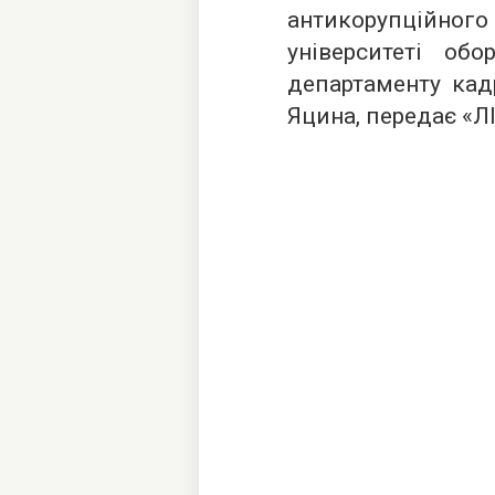
антикорупційн
університеті об
департаменту кад
Яцина, передає «
Л