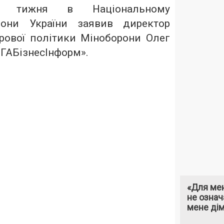
ого тижня в Національному
орони України заявив директор
рової політики Міноборони Олег
ІГАБізнесІнформ
».
«Для мен
не означ
мене ді