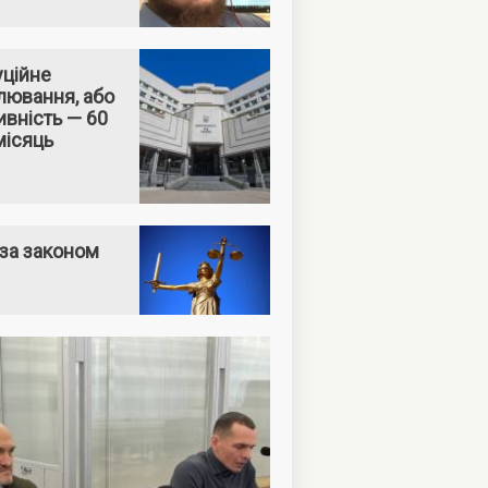
уційне
лювання, або
вність — 60
місяць
за законом