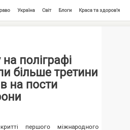
раво
Україна
Світ
Блоги
Краса та здоров'я
 на поліграфі
ли більше третини
в на пости
рони
ритті першого міжнародного