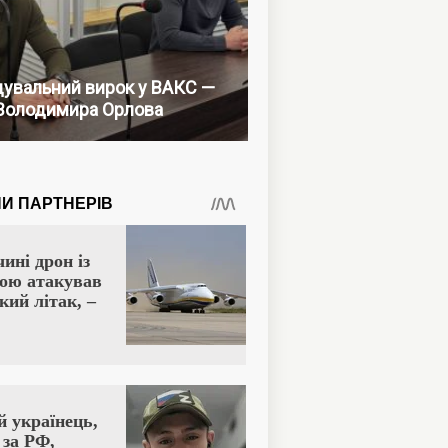
увальний вирок у ВАКС —
Володимира Орлова