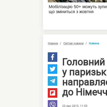
Новини
Світові новини
Новина
Головний
у паризьк
направля
до Німеч
23 лис 2015, 11:55