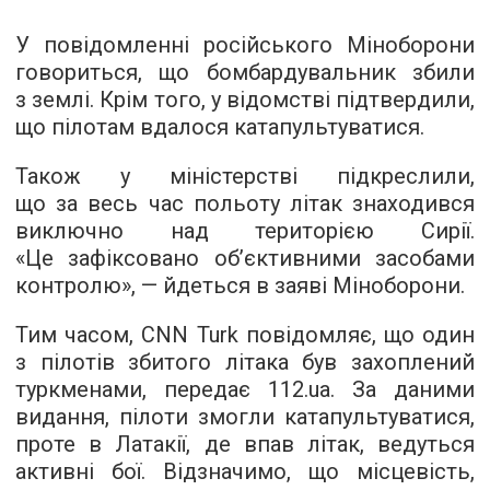
У повідомленні російського Міноборони
говориться, що бомбардувальник збили
з землі. Крім того, у відомстві підтвердили,
що пілотам вдалося катапультуватися.
Також у міністерстві підкреслили,
що за весь час польоту літак знаходився
виключно над територією Сирії.
«Це зафіксовано об’єктивними засобами
контролю», — йдеться в заяві Міноборони.
Тим часом, CNN Turk повідомляє, що один
з пілотів збитого літака був захоплений
туркменами, передає
112.ua
. За даними
видання, пілоти змогли катапультуватися,
проте в Латакії, де впав літак, ведуться
активні бої. Відзначимо, що місцевість,