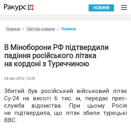
УКР
РУС
НОВИНИ
Новини
Світові новини
Новина
В Міноборони РФ підтвердили
падіння російського літака
на кордоні з Туреччиною
24 лис 2015, 12:20
Збитий був російський військовий літак
Су-24 на висоті 6 тис. м, передає
прес-
служба
відомства. При цьому Росія
не підтвердила, що літак збили турецькі
ВВС.