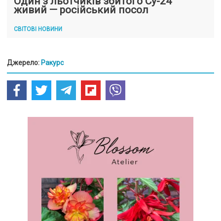
Один з льотчиків збитого Су-24
живий — російський посол
СВІТОВІ НОВИНИ
Джерело:
Ракурс