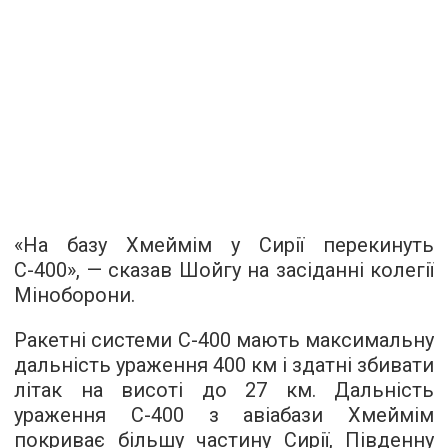
«На базу Хмеймім у Сирії перекинуть
С-400», — сказав Шойгу на засіданні колегії
Міноборони.
Ракетні системи С-400 мають максимальну
дальність ураження 400 км і здатні збивати
літак на висоті до 27 км. Дальність
ураження С-400 з авіабази Хмеймім
покриває більшу частину Сирії, Південну