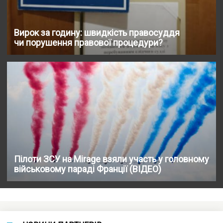
Вирок за годину: швидкість правосуддя
чи порушення правової процедури?
Пілоти ЗСУ на Mirage взяли участь у головному
військовому параді Франції (ВІДЕО)