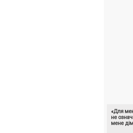
«Для мен
не означ
мене ді