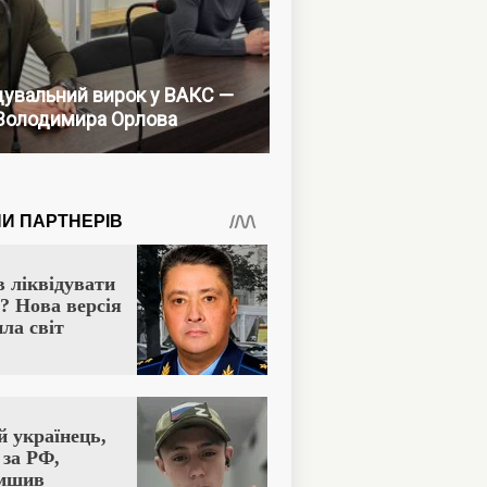
увальний вирок у ВАКС —
Володимира Орлова