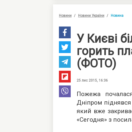
Новини
Новини України
Новина
У Києві б
горить пл
(ФОТО)
25 лис 2015, 16:36
Пожежа почалася
Дніпром піднявся
який вже закрива
«
Сегодня
» з поси