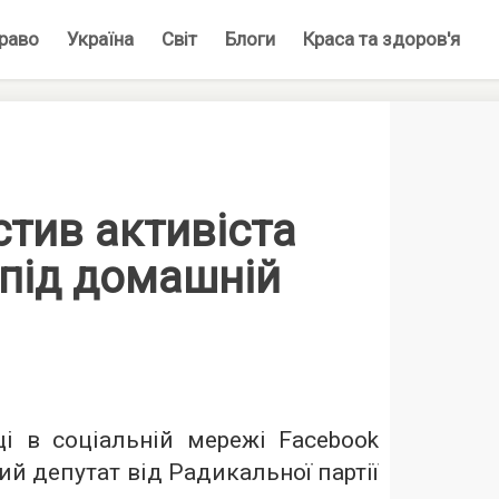
раво
Україна
Світ
Блоги
Краса та здоров'я
стив активіста
 під домашній
ці в соціальній мережі Facebook
й депутат від Радикальної партії