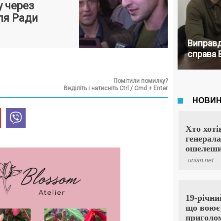
у через
ля Ради
Виправд
справа 
Помітили помилку?
Виділіть і натисніть Ctrl / Cmd + Enter