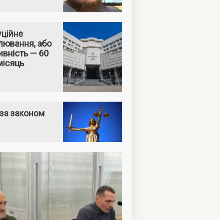
уційне
лювання, або
вність — 60
місяць
за законом