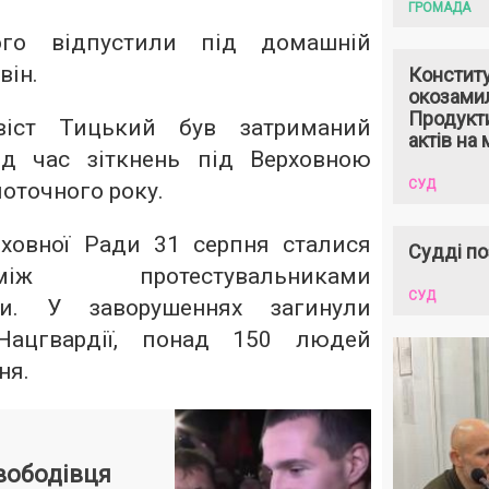
ГРОМАДА
ого відпустили під домашній
він.
Констит
окозами
Продукти
ивіст Тицький був затриманий
актів на 
ід час зіткнень під Верховною
СУД
оточного року.
ховної Ради 31 серпня сталися
Судді по
ж протестувальниками
СУД
ми. У заворушеннях загинули
 Нацгвардії, понад 150 людей
ня.
вободівця