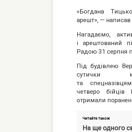
«Богдана Тицьк
арешт», — написав 
Нагадаємо, акт
і арештований п
Радою 31 серпня п
Під будівлею Вер
сутички мі
та спецназівця
четверо бійців
отримали поранен
Читайте також
На ще одного с