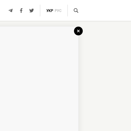
УКР
РУС