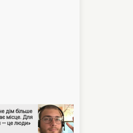
е дім більше
ає місце. Для
м — це люди»