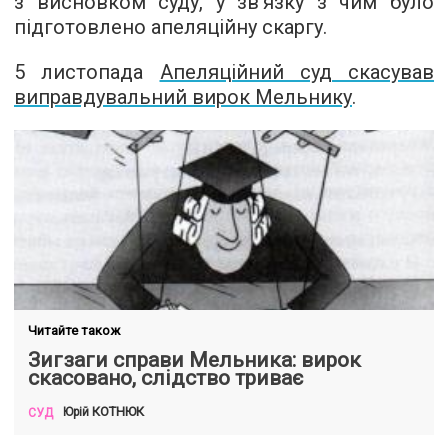
з висновком суду, у зв’язку з чим було
підготовлено апеляційну скаргу.
5 листопада
Апеляційний суд скасував
виправдувальний вирок Мельнику
.
Читайте також
Зигзаги справи Мельника: вирок
скасовано, слідство триває
КОТНЮК
Юрій
СУД