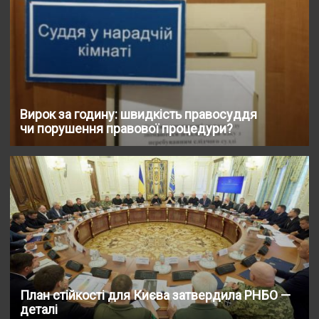
Вирок за годину: швидкість правосуддя
чи порушення правової процедури?
План стійкості для Києва затвердила РНБО —
деталі