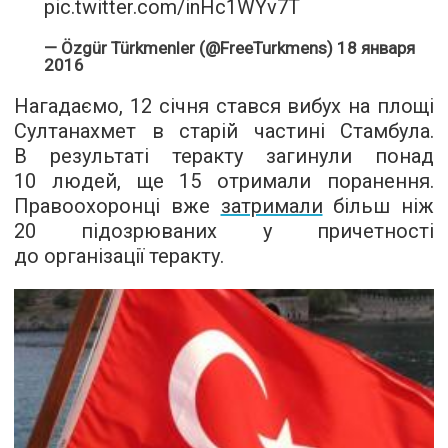
pic.twitter.com/inHc1WYv7T
— Özgür Türkmenler (@FreeTurkmens)
18 января
2016
Нагадаємо, 12 січня стався вибух на площі
Султанахмет в старій частині Стамбула.
В результаті теракту загинули понад
10 людей, ще 15 отримали поранення.
Правоохоронці вже
затримали
більш ніж
20 підозрюваних у причетності
до організації теракту.