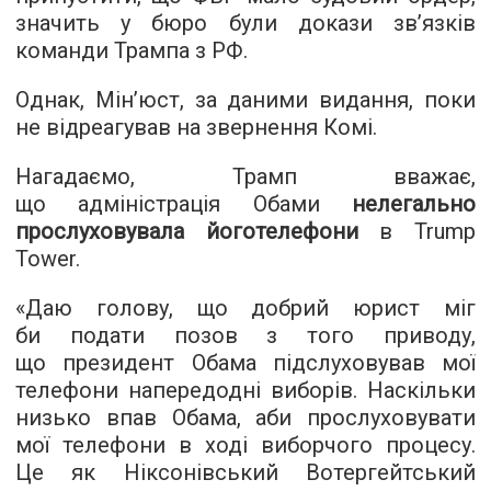
значить у бюро були докази зв’язків
команди Трампа з РФ.
Однак, Мін’юст, за даними видання, поки
не відреагував на звернення Комі.
Нагадаємо, Трамп вважає,
що адміністрація Обами
нелегально
прослуховувала йоготелефони
в Trump
Tower.
«Даю голову, що добрий юрист міг
би подати позов з того приводу,
що президент Обама підслуховував мої
телефони напередодні виборів. Наскільки
низько впав Обама, аби прослуховувати
мої телефони в ході виборчого процесу.
Це як Ніксонівський Вотергейтський