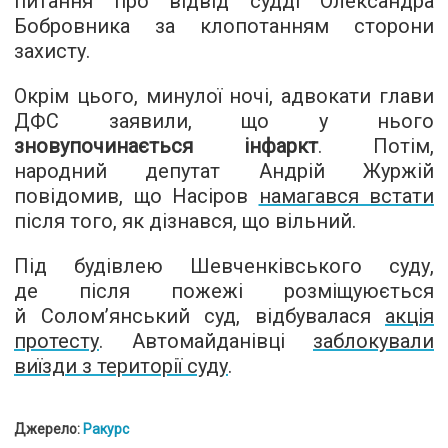
питання про відвід судді Олександра
Бобровника за клопотанням сторони
захисту.
Окрім цього, минулої ночі, адвокати глави
ДФС заявили, що у нього
зновупочинається інфаркт
. Потім,
народний депутат Андрій Журжій
повідомив, що Насіров
намагався встати
після того, як дізнався, що вільний.
Під будівлею Шевченківського суду,
де після пожежі розміщуюється
й Солом’янський суд, відбувалася
акція
протесту
. Автомайданівці
заблокували
виїзди з території суду
.
Джерело:
Ракурс