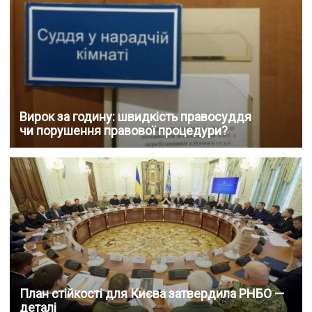
Вирок за годину: швидкість правосуддя
чи порушення правової процедури?
План стійкості для Києва затвердила РНБО —
деталі