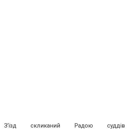
З’їзд скликаний Радою суддів