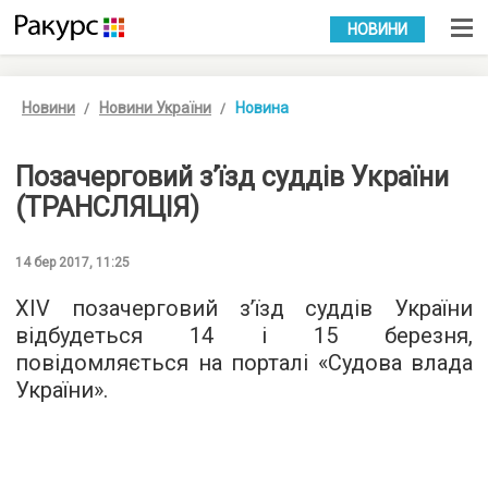
УКР
РУС
НОВИНИ
Новини
Новини України
Новина
Позачерговий з’їзд суддів України
(ТРАНСЛЯЦІЯ)
14 бер 2017, 11:25
XIV позачерговий з’їзд суддів України
відбудеться 14 і 15 березня,
повідомляється на порталі «Судова влада
України».