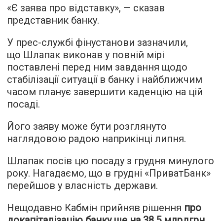
«Є заява про відставку», — сказав
представник банку.
У прес-службі фінустанови зазначили,
що Шлапак виконав у повній мірі
поставлені перед ним завдання щодо
стабілізації ситуації в банку і найближчим
часом планує завершити каденцію на цій
посаді.
Його заяву може бути розглянуто
наглядовою радою наприкінці липня.
Шлапак посів цю посаду з грудня минулого
року. Нагадаємо, що в грудні «ПриватБанк»
перейшов у власність держави.
Нещодавно Кабмін прийняв рішення
про
докапіталізацію банку ще на 38,5 млрдгрн
.