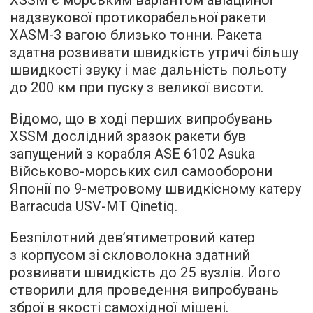
XSSM є морським варіантом авіаційної
надзвукової протикорабельної ракети
XASM-3 вагою близько тонни. Ракета
здатна розвивати швидкість утричі більшу
швидкості звуку і має дальність польоту
до 200 км при пуску з великої висоти.
Відомо, що в ході перших випробувань
XSSM дослідний зразок ракети був
запущений з корабля ASE 6102 Asuka
Військово-морських сил самооборони
Японії по 9-метровому швидкісному катеру
Barracuda USV-MT Qinetiq.
Безпілотний дев’ятиметровий катер
з корпусом зі скловолокна здатний
розвивати швидкість до 25 вузлів. Його
створили для проведення випробувань
зброї в якості самохідної мішені.