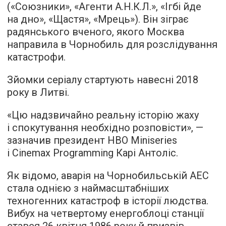
(«Союзники», «Агенти А.Н.К.Л.», «Ігбі йде
на дно», «Щастя», «Мрець»). Він зіграє
радянського вченого, якого Москва
направила в Чорнобиль для розслідування
катастрофи.
Зйомки серіалу стартують навесні 2018
року в Литві.
«Цю надзвичайно реальну історію жаху
і спокутування необхідно розповісти», —
зазначив президент HBO Miniseries
і Cinemax Programming Карі Антоліс.
Як відомо, аварія на Чорнобильській АЕС
стала однією з наймасштабніших
техногенних катастроф в історії людства.
Вибух на четвертому енергоблоці станції