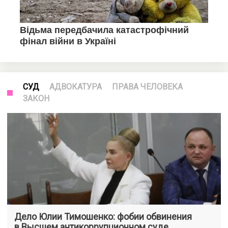
СУД
АДВОКАТУРА
ПРАВА ЧЕЛОВЕКА
ЗАКОН
Дело Юлии Тимошенко: фобии обвинения
в Высшем антикоррупционном суде