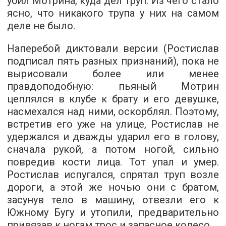
убил Мотрина, куда дел труп. Из чего стало
ясно, что никакого трупа у них на самом
деле не было.
Наперебой диктовали версии (Ростислав
подписал пять разных признаний), пока не
вырисовали более или менее
правдоподобную: пьяный Мотрин
цеплялся в клубе к брату и его девушке,
насмехался над ними, оскорблял. Поэтому,
встретив его уже на улице, Ростислав не
удержался и дважды ударил его в голову,
сначала рукой, а потом ногой, сильно
повредив кости лица. Тот упал и умер.
Ростислав испугался, спрятал труп возле
дороги, а этой же ночью они с братом,
засунув тело в машину, отвезли его к
Южному Бугу и утопили, предварительно
привязав к ногам трос и запасное колесо...