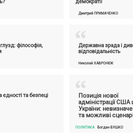
ь?
демократії
Дмитрий
ПРИМАЧЕНКО
“
глузд: філософія,
Державна зрада і див
м
відповідальність
Николай
ХАВРОНЮК
“
 єдності та безпеці
Позиція нової
адміністрації США
України: невизначе
та можливі сценарі
ПОЛИТИКА
Богдан
БУШКО