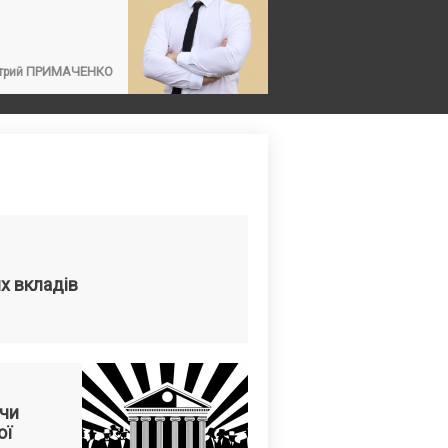
ПРИМАЧЕНКО
трий
х вкладів
 чи
ої