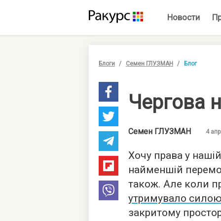
Новости
П
Блоги
Семен ГЛУЗМАН
Блог
Чергова 
Семен
ГЛУЗМАН
4 апр
Хочу права у наші
найменшій перемоз
також. Але коли п
утримувало сило
закритому просторі