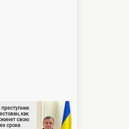
 преступник
естован, как
окинет свою
без срока