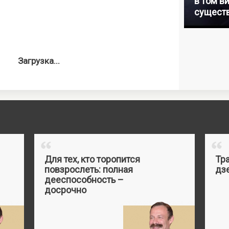
в том ви
существ
Загрузка...
“
“
Для тех, кто торопится
Тр
повзрослеть: полная
дз
дееспособность –
досрочно