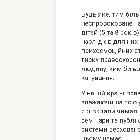
Будь яке, тим біль
неспровоковане на
дітей (5 та 8 рокі
наслідків для них 
психоемоційних ата
тиску правоохорон
людину, ким би во
катування.
У нашій країні пра
зважаючи на всю у
які вклали чималі 
семінари та публік
системи верховенст
цьому немає.