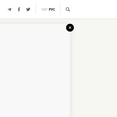
УКР
РУС