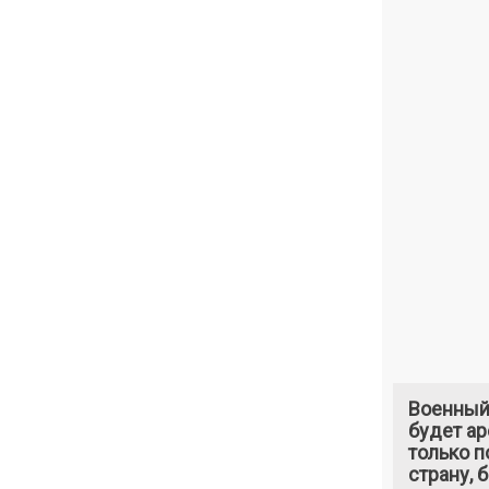
Военный
будет ар
только п
страну, 