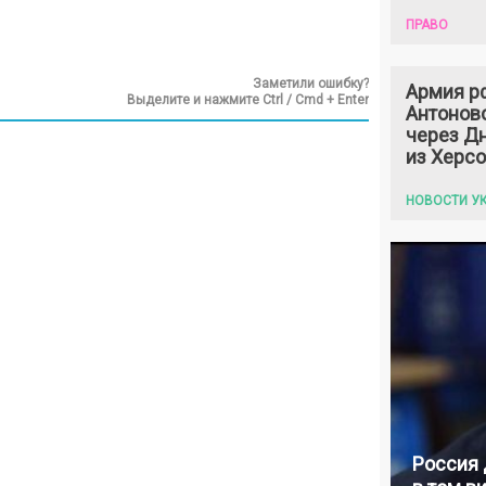
ПРАВО
Заметили ошибку?
Армия р
Выделите и нажмите Ctrl / Cmd + Enter
Антонов
через Дн
из Херс
НОВОСТИ У
Россия 