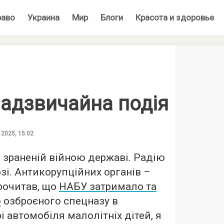
раво
Украина
Мир
Блоги
Красота и здоровье
надзвичайна подія
 2025, 15:02
й зраненій війною державі. Радію
і. Антикорупційних органів –
рочитав, що
НАБУ затримало та
ю
озброєного спецназу в
 автомобіля малолітніх дітей, я