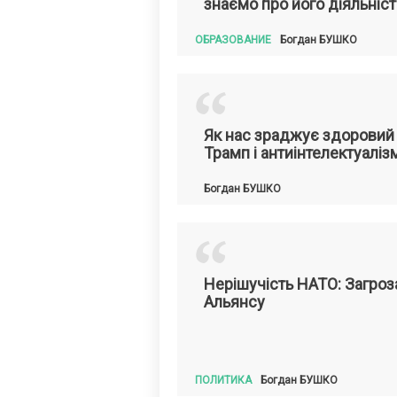
знаємо про його діяльніст
ОБРАЗОВАНИЕ
Богдан
БУШКО
“
Як нас зраджує здоровий 
Трамп і антиінтелектуаліз
Богдан
БУШКО
“
Нерішучість НАТО: Загроза
Альянсу
ПОЛИТИКА
Богдан
БУШКО