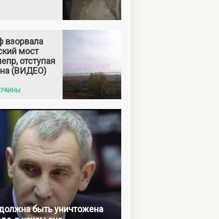
ф взорвала
ский мост
епр, отступая
она (ВИДЕО)
КРАИНЫ
должна быть уничтожена