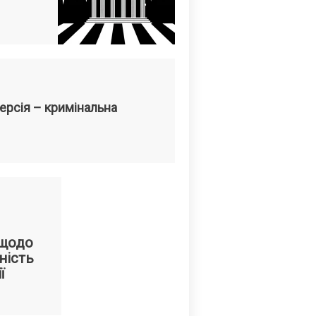
ерсія – кримінальна
 щодо
ність
ї