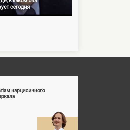
де, в каком она
ует сегодня
агізм нарцисичного
еркала