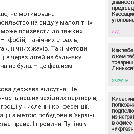
давност
председ
ше, не мотивоване і
Кассаци
уголовно
сильство на виду у малолітніх
в) може призвести до тяжких
СУД
– фобій, панічних страхів,
к, нічних жахів. Такі методи
Как тебе
с кем те
ців через дітей на будь-яку
товарищ
на не була, – це фашизм і
Линьков
УКРАИНА
вова держава відсутня. Не
часть наших західних партнерів,
Киевски
полковн
гроші у численні конференції,
подполк
ації з метою побудови в Україні
из награ
в офисе
ва права. І провини Путіна у
«Укргазн