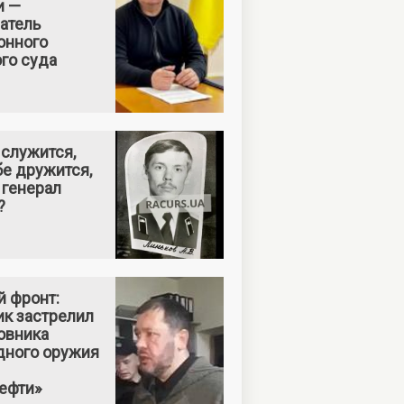
и —
атель
онного
го суда
 служится,
бе дружится,
 генерал
?
й фронт:
ик застрелил
овника
дного оружия
ефти»