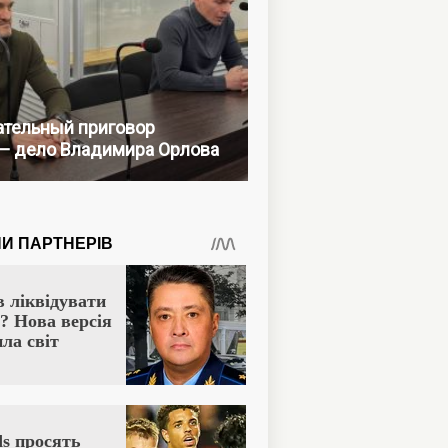
тельный приговор
— дело Владимира Орлова