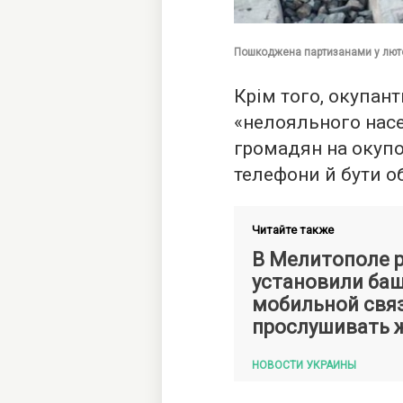
Пошкоджена партизанами у люто
Крім того, окупан
«нелояльного нас
громадян на окупо
телефони й бути 
Читайте также
В Мелитополе 
установили ба
мобильной связ
прослушивать 
НОВОСТИ УКРАИНЫ