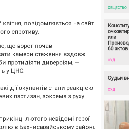
ОБЩЕСТВО
7 квітня, повідомляється на сайті
Констит
ого спротиву.
очковтир
или
Произво
о, що ворог почав
60 актов
ати камери стеження вздовж
СУД
аби протидіяти диверсіям, —
ь у ЦНС.
Судьи вн
акі дії окупантів стали реакцією
СУД
цевих партизан, зокрема з руху
прикінці лютого невідомі герої
олію в Бахчисарайському районі,