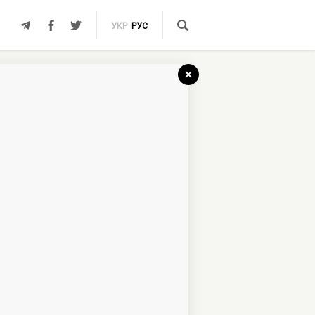
УКР
РУС