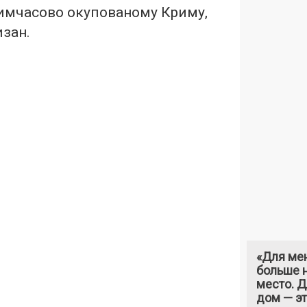
тимчасово окупованому Криму,
зан.
«Для ме
больше н
место. 
дом — э