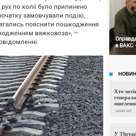
і рух по колії було припинено.
початку замовчували подію,
магались пояснити пошкодження
оходженням важковоза», —
Оправда
овідомленні.
в ВАКС 