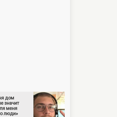
ня дом
е значит
Для меня
то люди»