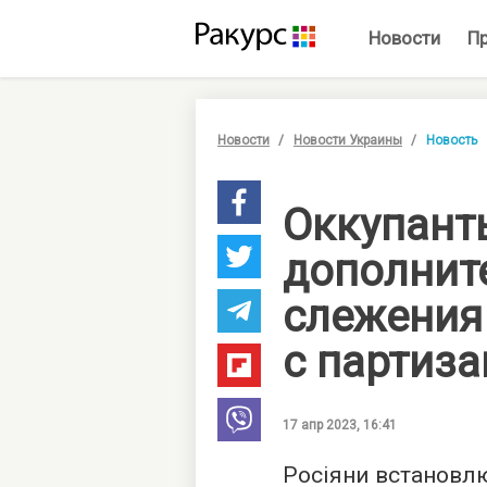
Новости
П
Новости
Новости Украины
Новость
Оккупант
дополнит
слежения
с партиз
17 апр 2023, 16:41
Росіяни встановл