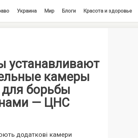
раво
Украина
Мир
Блоги
Красота и здоровье
ы устанавливают
ельные камеры
 для борьбы
анами — ЦНС
юють додаткові камери