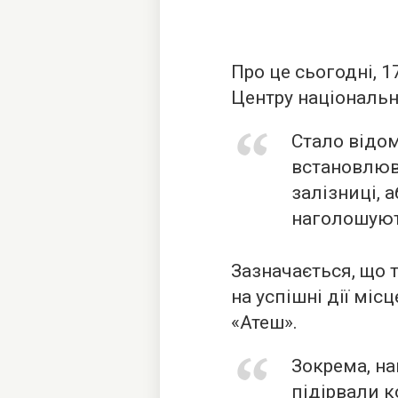
Про це сьогодні, 1
Центру національн
Cтало відом
встановлюв
залізниці, 
наголошуют
Зазначається, що т
на успішні дії міс
«Атеш».
Зокрема, на
підірвали к