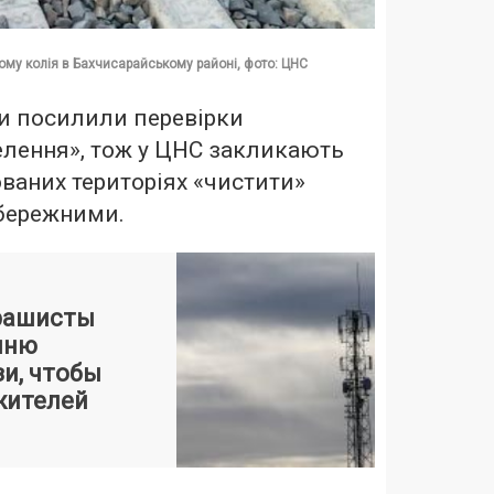
му колія в Бахчисарайському районі, фото: ЦНС
ти посилили перевірки
елення», тож у ЦНС закликають
ваних територіях «чистити»
обережними.
рашисты
шню
и, чтобы
жителей