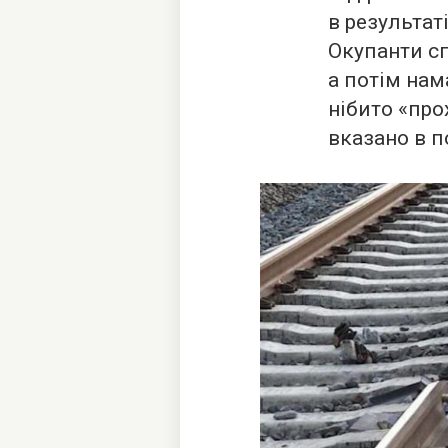
в результат
Окупанти с
а потім на
нібито «пр
вказано в п