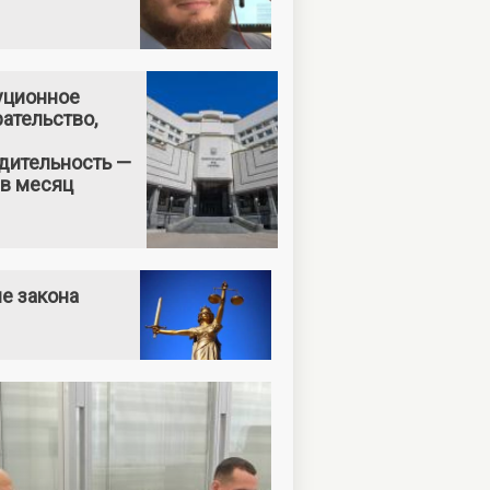
уционное
ательство,
дительность —
 в месяц
е закона