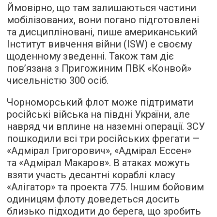
Ймовірно, що там залишаються частини
мобілізованих, вони погано підготовлені
та дисципліновані, пише американський
Інститут вивчення війни (ISW) e своєму
щоденному зведенні. Також там діє
пов’язана з Пригожиним ПВК «Конвой»
чисельністю 300 осіб.
Чорноморський флот може підтримати
російські війська на півдні України, але
навряд чи вплине на наземні операції. ЗСУ
пошкодили всі три російських фрегати —
«Адмірал Григорович», «Адмірал Ессен»
та «Адмірал Макаров». В атаках можуть
взяти участь десантні кораблі класу
«Алігатор» та проекта 775. Іншим бойовим
одиницям флоту доведеться досить
близько підходити до берега, що зробить