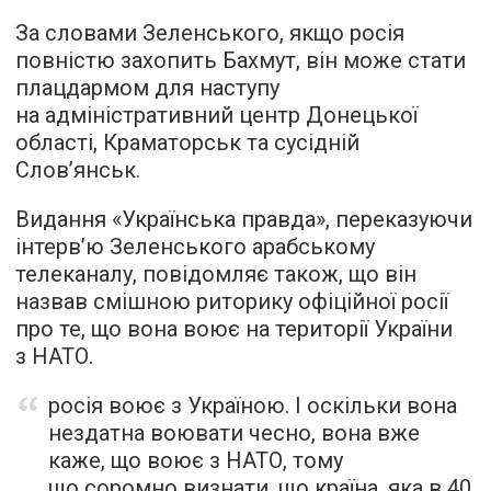
За словами Зеленського, якщо росія
повністю захопить Бахмут, він може стати
плацдармом для наступу
на адміністративний центр Донецької
області, Краматорськ та сусідній
Слов’янськ.
Видання «Українська правда», переказуючи
інтерв’ю Зеленського арабському
телеканалу, повідомляє також, що він
назвав смішною риторику офіційної росії
про те, що вона воює на території України
з НАТО.
росія воює з Україною. І оскільки вона
нездатна воювати чесно, вона вже
каже, що воює з НАТО, тому
що соромно визнати, що країна, яка в 40