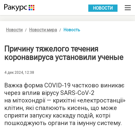
УКР
РУС
НОВОСТИ
Новости
Новости мира
Новость
Причину тяжелого течения
коронавируса установили ученые
4 дек 2024, 12:38
Важка форма COVID-19 частково виникає
через вплив вірусу SARS-CoV-2
на мітохондрії — крихітні «електростанції»
клітин, які спалюють кисень, що може
сприяти запуску каскаду подій, котрі
пошкоджують органи та імунну систему.