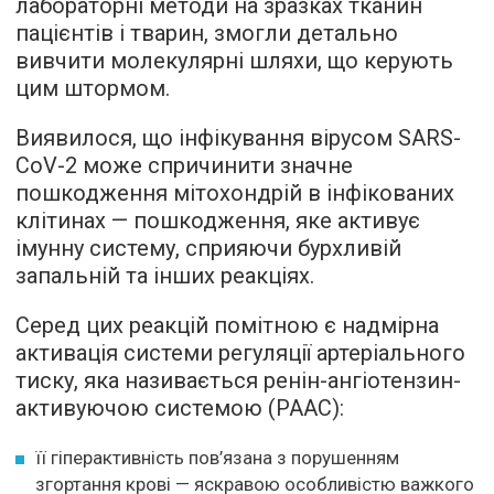
лабораторні методи на зразках тканин
пацієнтів і тварин, змогли детально
вивчити молекулярні шляхи, що керують
цим штормом.
Виявилося, що інфікування вірусом SARS-
CoV-2 може спричинити значне
пошкодження мітохондрій в інфікованих
клітинах — пошкодження, яке активує
імунну систему, сприяючи бурхливій
запальній та інших реакціях.
Серед цих реакцій помітною є надмірна
активація системи регуляції артеріального
тиску, яка називається ренін-ангіотензин-
активуючою системою (РААС):
її гіперактивність пов’язана з порушенням
згортання крові — яскравою особливістю важкого