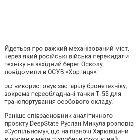
Йдеться про важкий механізований міст,
через який російські війська перекидали
техніку на західний берег Осколу,
повідомили в ОСУВ «Хортиця».
рф використовує застарілу бронетехніку,
зокрема переобладнані танки Т-55 для
транспортування особового складу.
Раніше співзасновник аналітичного
проєкту DeepState Руслан Микула розповів
«Суспільному», що на півночі Харківщини
в росіян є мета — зробити сухопутний