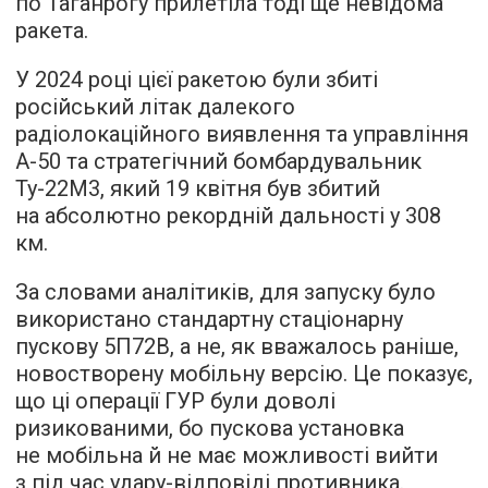
по Таганрогу прилетіла тоді ще невідома
ракета.
У 2024 році цієї ракетою були збиті
російський літак далекого
радіолокаційного виявлення та управління
А-50 та стратегічний бомбардувальник
Ту-22М3, який 19 квітня був збитий
на абсолютно рекордній дальності у 308
км.
За словами аналітиків, для запуску було
використано стандартну стаціонарну
пускову 5П72В, а не, як вважалось раніше,
новостворену мобільну версію. Це показує,
що ці операції ГУР були доволі
ризикованими, бо пускова установка
не мобільна й не має можливості вийти
з під час удару-відповіді противника.