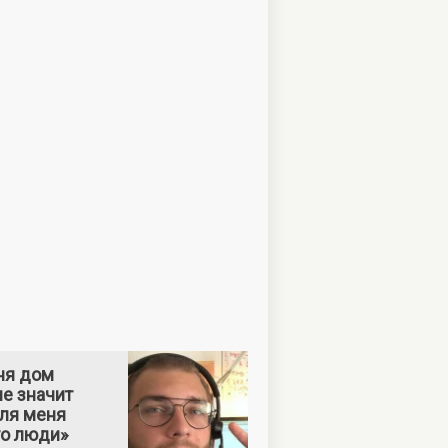
ня дом
е значит
Для меня
то люди»