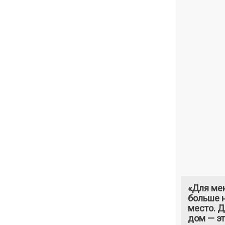
«Для ме
больше н
место. 
дом — э