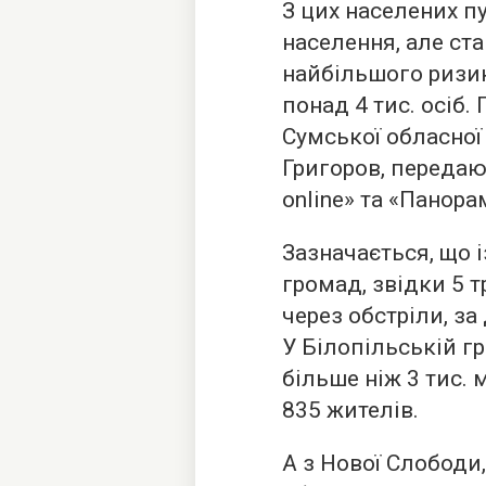
З цих населених п
населення, але ст
найбільшого ризи
понад 4 тис. осіб
Сумської обласної 
Григоров, передаю
online» та «Панора
Зазначається, що 
громад, звідки 5 
через обстріли, за
У Білопільській г
більше ніж 3 тис. 
835 жителів.
А з Нової Слободи