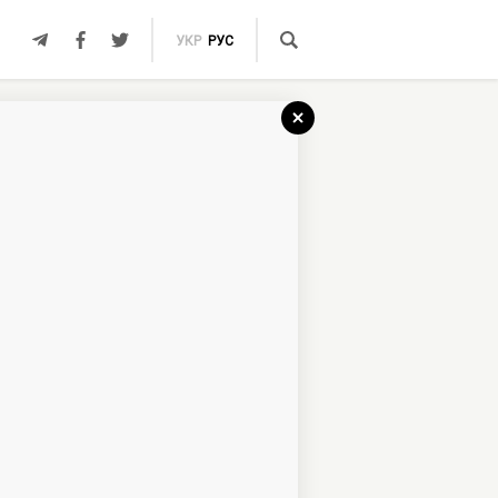
УКР
РУС