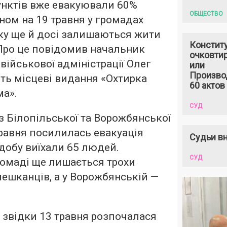
унктів вже евакуювали 60%
ОБЩЕСТВО
аном на 19 травня у громадах
ку ще й досі залишаються жити
Констит
. Про це повідомив начальник
очковтир
військової адміністрації Олег
или
Произво
ть місцеві видання «Охтирка
60 актов
ма».
СУД
із Білопільської та Ворожбянської
травня посилилась евакуація
Судьи вн
 добу виїхали 65 людей.
СУД
ромаді ще лишається трохи
мешканців, а у Ворожбянській —
, звідки 13 травня розпочалася