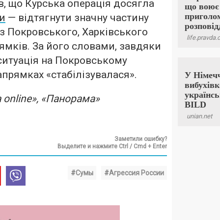
, що Курська операція досягла
и
— відтягнути значну частину
 з Покровського, Харківського
ямків. За його словами, завдяки
 ситуація на Покровському
апрямках «стабілізувалася».
 online», «Панорама»
Заметили ошибку?
Выделите и нажмите Ctrl / Cmd + Enter
#Сумы
#Агрессия России