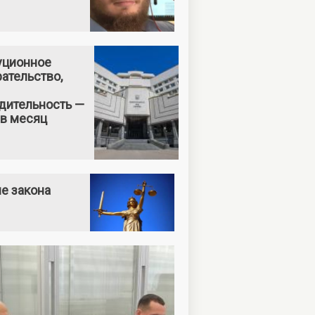
уционное
ательство,
дительность —
 в месяц
е закона