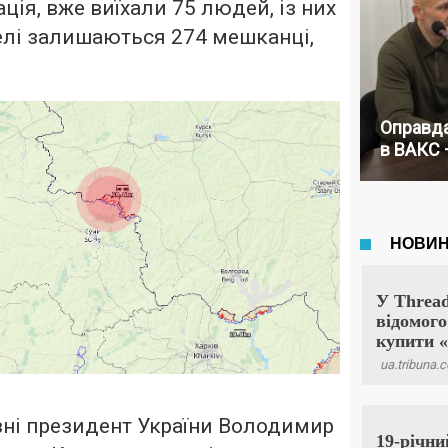
ція, вже виїхали 75 людей, із них
селі залишаються 274 мешканці,
Оправда
в ВАКС 
зні президент України Володимир