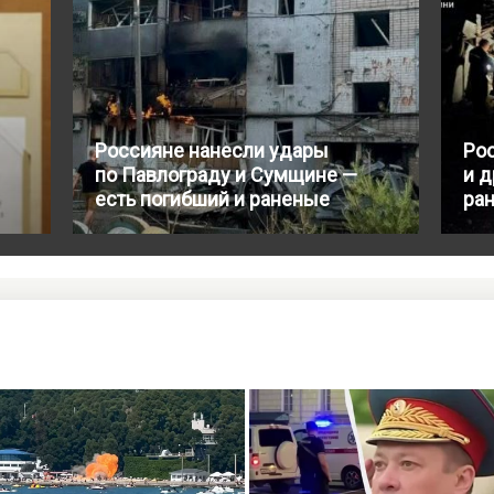
Россияне нанесли удары
Ро
по Павлограду и Сумщине —
и д
есть погибший и раненые
ра