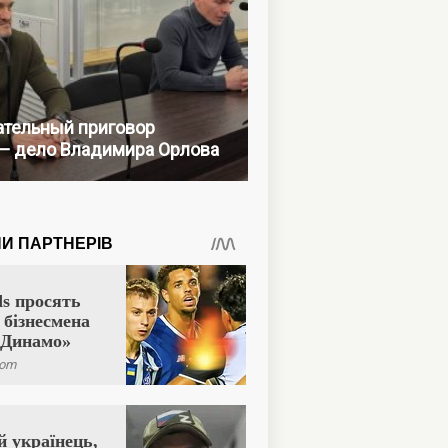
тельный приговор
— дело Владимира Орлова