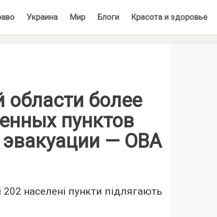
раво
Украина
Мир
Блоги
Красота и здоровье
й области более
ленных пунктов
 эвакуации — ОВА
і 202 населені пункти підлягають