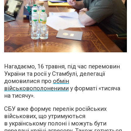
Нагадаємо, 16 травня, під час перемовин
України та росії у Стамбулі, делегації
домовилися про
обмін
військовополоненими
у форматі «тисяча
на тисячу».
СБУ вже формує перелік російських
військових, що утримуються
в українському полоні і можуть бути
передані країні-агресору. Також готується