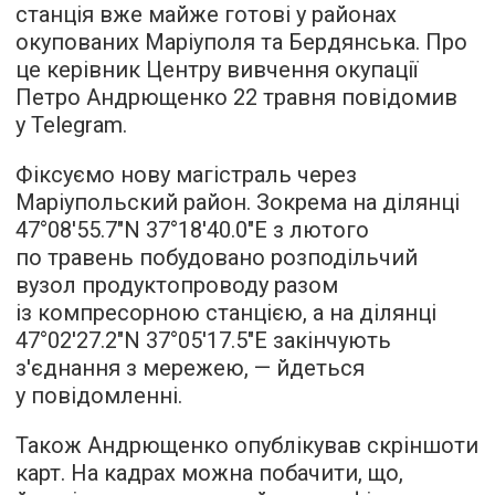
станція вже майже готові у районах
окупованих Маріуполя та Бердянська. Про
це керівник Центру вивчення окупації
Петро Андрющенко 22 травня повідомив
у Telegram.
Фіксуємо нову магістраль через
Маріупольский район. Зокрема на ділянці
47°08'55.7"N 37°18'40.0"E з лютого
по травень побудовано розподільчий
вузол продуктопроводу разом
із компресорною станцією, а на ділянці
47°02'27.2"N 37°05'17.5"E закінчують
з'єднання з мережею, — йдеться
у повідомленні.
Також Андрющенко опублікував скріншоти
карт. На кадрах можна побачити, що,