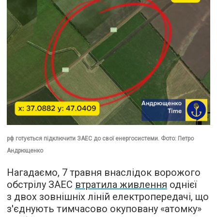
рф готується підключити ЗАЕС до свої енергосистеми. Фото: Петро
Андрющенко
Нагадаємо, 7 травня внаслідок ворожого
обстрілу ЗАЕС
втратила живлення
однієї
з двох зовнішніх ліній електропередачі, що
з'єднують тимчасово окуповану «атомку»