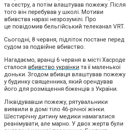
та сестру, а потім влаштував пожежу. Після
того він перебував у школі. Мотиви
вбивства наразі незрозумілі. Про
це повідомив бельгійський телеканал VRT.
Сьогодні, 8 червня, підліток постане перед
судом за подвійне вбивство.
Нагадаємо, вранці 6 червня в місті Хасроде
сталося
вбивство українки
та її маленької
доньки. Згодом вбивця влаштував пожежу
у будинку священника, який орендував
його для розміщення біженців з України.
Ліквідувавши пожежу, рятувальники
виявили в домі тіло 46-річної жінки.
Шестирічну дитину медики намагалися
реанімувати, але марно. У двох жертв були