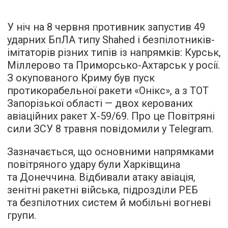
У ніч на 8 червня противник запустив 49
ударних БпЛА типу Shahed і безпілотників-
імітаторів різних типів із напрямків: Курськ,
Міллерово та Приморсько-Ахтарськ у росії.
З окупованого Криму був пуск
протикорабельної ракети «Онікс», а з ТОТ
Запорізької області — двох керованих
авіаційних ракет Х-59/69. Про це Повітряні
сили ЗСУ 8 травня повідомили у Telegram.
Зазначається, що основними напрямками
повітряного удару були Харківщина
та Донеччина. Відбивали атаку авіація,
зенітні ракетні війська, підрозділи РЕБ
та безпілотних систем й мобільні вогневі
групи.