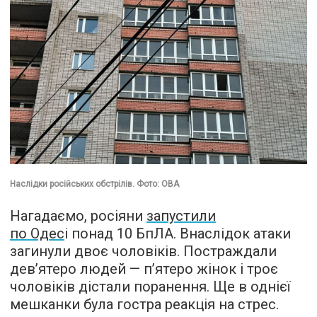
Наслідки російських обстрілів. Фото: ОВА
Нагадаємо, росіяни
запустили
по Одес
і понад 10 БпЛА. Внаслідок атаки
загинули двоє чоловіків. Постраждали
дев’ятеро людей — п’ятеро жінок і троє
чоловіків дістали поранення. Ще в однієї
мешканки була гостра реакція на стрес.