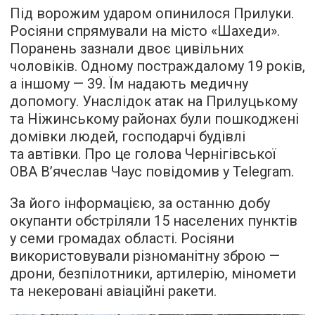
Під ворожим ударом опинилося Прилуки.
Росіяни спрямували на місто «Шахеди».
Поранень зазнали двоє цивільних
чоловіків. Одному постраждалому 19 років,
а іншому — 39. Їм надають медичну
допомогу. Унаслідок атак на Прилуцькому
та Ніжинському районах були пошкоджені
домівки людей, господарчі будівлі
та автівки. Про це голова Чернігівської
ОВА В’ячеслав Чаус повідомив у Telegram.
За його інформацією, за останню добу
окупанти обстріляли 15 населених пунктів
у семи громадах області. Росіяни
використовували різноманітну зброю —
дрони, безпілотники, артилерію, міномети
та некеровані авіаційні ракети.