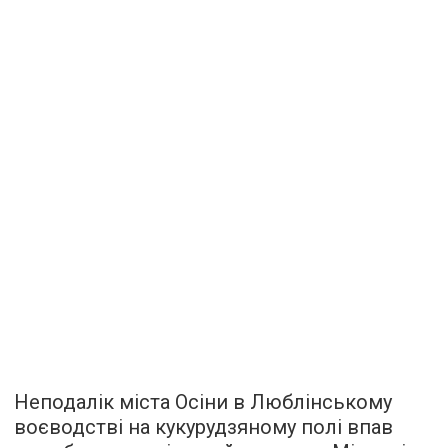
Неподалік міста Осіни в Люблінському
воєводстві на кукурудзяному полі впав