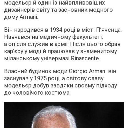
модельєр й один із найвпливовіших
дизайнерів світу та засновник модного
дому Armani.
Він народився в 1934 році в місті П’яченца.
Навчався на медичному факультеті,
а опісля служив в армії. Після цього обрав
кар'єру у моді й працював у знаменитому
міланському універмазі Rinascente.
Власний будинок моди Giorgio Armani він
заснував у 1975 році, а світову славу
модельєр добув завдяки своєму підходу
до чоловічого костюма.