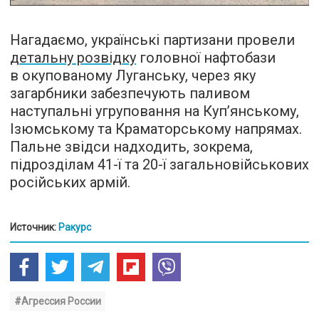
Нагадаємо, українські партизани провели
детальну розвідку
головної нафтобази
в окупованому Луганську, через яку
загарбники забезпечують паливом
наступальні угруповання на Куп’янському,
Ізюмському та Краматорському напрямах.
Пальне звідси надходить, зокрема,
підрозділам 41-ї та 20-ї загальновійськових
російських армій.
Источник:
Ракурс
#Агрессия России