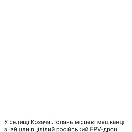
У селищі Козача Лопань місцеві мешканці
знайшли вцілілий російський FPV-дрон.