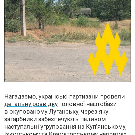
Нагадаємо, українські партизани провели
детальну розвідку
головної нафтобази
в окупованому Луганську, через яку
загарбники забезпечують паливом
наступальні угруповання на Куп’янському,
Ізюмському та Краматорському напрямах.