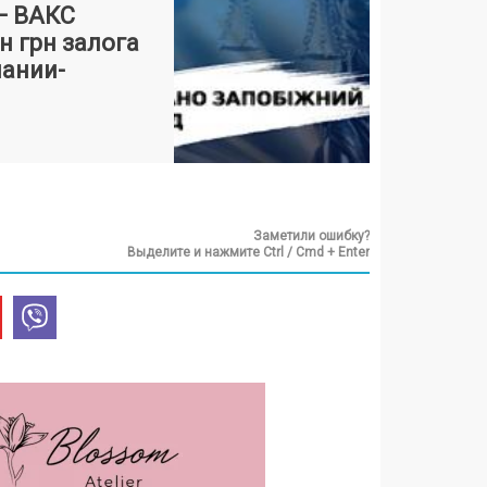
 — ВАКС
н грн залога
ании-
Заметили ошибку?
Выделите и нажмите Ctrl / Cmd + Enter