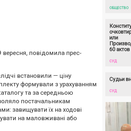
ОБЩЕСТВО
Констит
очковтир
или
Произво
60 актов
9 вересня, повідомила прес-
СУД
слідчі встановили — ціну
Судьи вн
плекту формували з урахуванням
СУД
каталогу та за середньою
зволяло постачальникам
ми: завищувати їх на ходові
увати на маловживані або