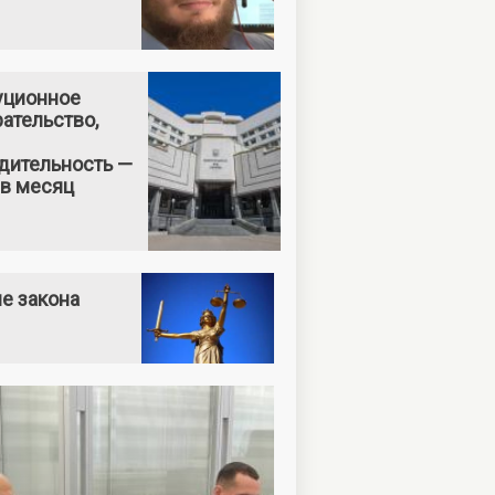
уционное
ательство,
дительность —
 в месяц
е закона