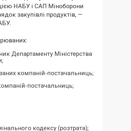
цією НАБУ і САП Міноборони
ядок закупівлі продуктів, —
АБУ.
зрюваних:
ник Департаменту Міністерства
и;
заних компаній-постачальниць;
компаній-постачальниць;
имінального кодексу (розтрата);