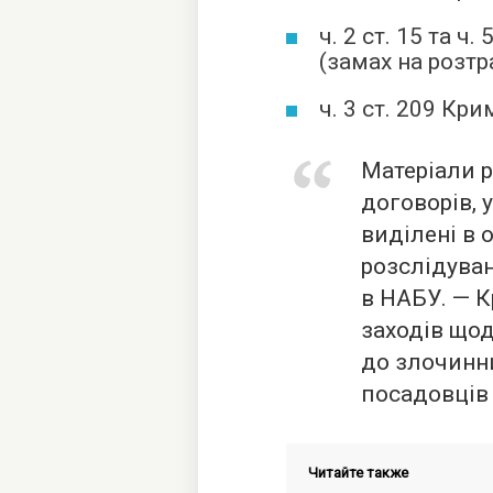
ч. 2 ст. 15 та ч
(замах на розтра
ч. 3 ст. 209 Кр
Матеріали 
договорів, 
виділені в 
розслідуван
в НАБУ. — К
заходів що
до злочинни
посадовців
Читайте также