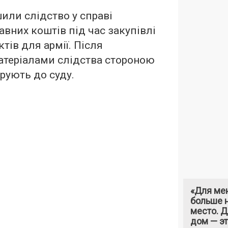
или слідство у справі
вних коштів під час закупівлі
тів для армії. Після
атеріалами слідства стороною
рують до суду.
«Для ме
больше н
место. 
дом — э