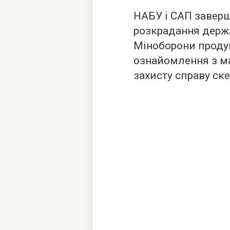
НАБУ і САП заверш
розкрадання держа
Міноборони продук
ознайомлення з м
захисту справу ске