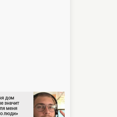
ня дом
е значит
Для меня
то люди»