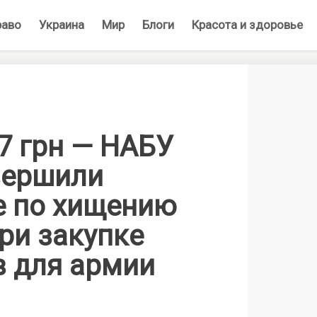
раво
Украина
Мир
Блоги
Красота и здоровье
7 грн — НАБУ
вершили
е по хищению
ри закупке
в для армии