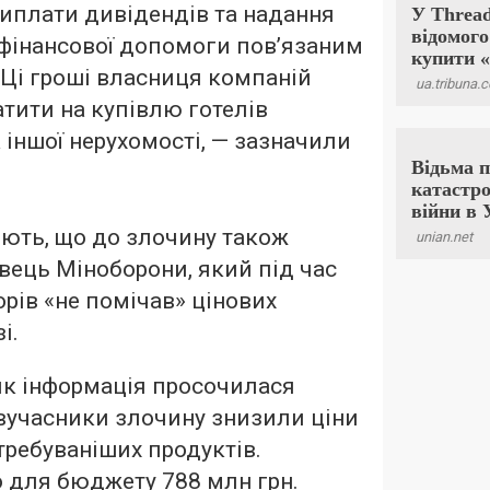
иплати дивідендів та надання
 фінансової допомоги пов’язаним
 Ці гроші власниця компаній
тити на купівлю готелів
та іншої нерухомості, — зазначили
ють, що до злочину також
ець Міноборони, який під час
рів «не помічав» цінових
і.
як інформація просочилася
івучасники злочину знизили ціни
требуваніших продуктів.
о для бюджету 788 млн грн.