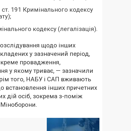
. 5 ст. 191 Кримінального кодексу
ту);
имінального кодексу (легалізація).
розслідування щодо інших
укладених у зазначений період,
окреме провадження,
ня у якому триває, — зазначили
рім того, НАБУ і САП вживають
до встановлення інших причетних
х дій осіб, зокрема з-поміж
 Міноборони.