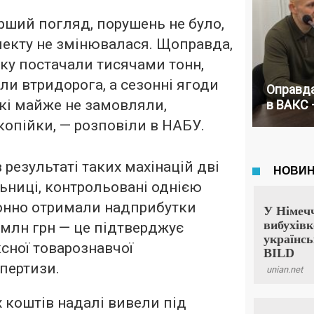
рший погляд, порушень не було,
лекту не змінювалася. Щоправда,
ку постачали тисячами тонн,
ли втридорога, а сезонні ягоди
Оправда
які майже не замовляли,
в ВАКС 
опійки, — розповіли в НАБУ.
 результаті таких махінацій дві
ьниці, контрольовані однією
онно отримали надприбутки
 млн грн — це підтверджує
сної товарознавчої
спертизи.
 коштів надалі вивели під