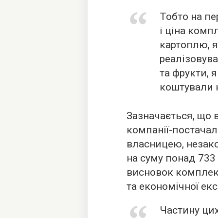
Тобто на пе
і ціна комп
картоплю, я
реалізовува
та фрукти, 
коштували к
Зазначається, що в
компанії-постачал
власницею, незак
на суму понад 733
висновок комплек
та економічної ек
Частину цих