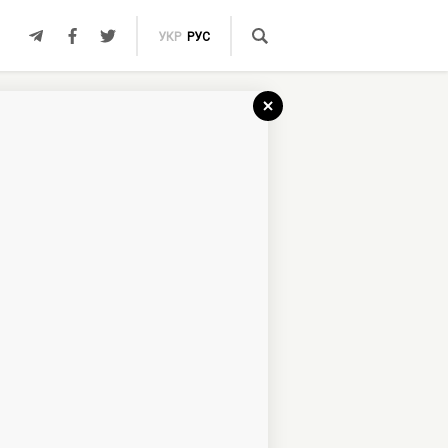
УКР
РУС