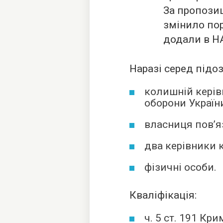
За пропози
змінило пор
додали в Н
Наразі серед підо
колишній керів
оборони Україн
власниця пов’я
два керівники 
фізичні особи.
Кваліфікація:
ч. 5 ст. 191 Кр