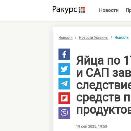
Новости
П
Новости
Новости Украины
Новость
Яйца по 1
и САП за
следстви
средств п
продукто
19 сен 2025, 19:53