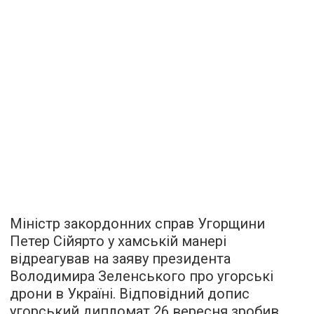
Міністр закордонних справ Угорщини
Петер Сійярто у хамській манері
відреагував на заяву президента
Володимира Зеленського про угорські
дрони в Україні. Відповідний допис
угорський дипломат 26 вересня зробив