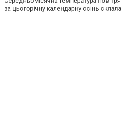
Середньомісячна температура повітря
за цьогорічну календарну осінь склала