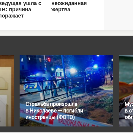
Стрельба произошла
Муж
в Николаеве — погибли
в с
иностранцы (ФОТО)
об