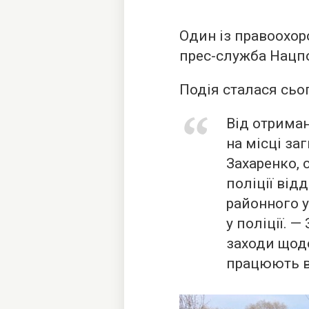
Один із правоохор
прес-служба Нацпо
Подія сталася сьог
Від отрима
на місці заг
Захаренко,
поліції від
районного у
у поліції. 
заходи щодо
працюють в