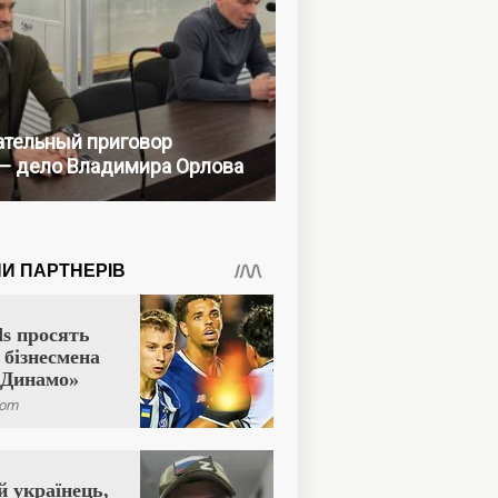
тельный приговор
— дело Владимира Орлова