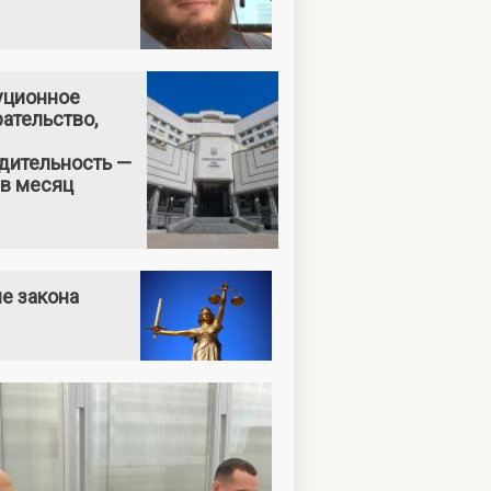
уционное
ательство,
дительность —
 в месяц
е закона