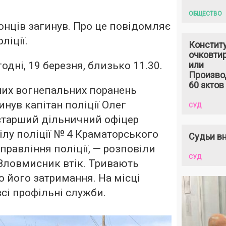
ОБЩЕСТВО
онців загинув. Про це повідомляє
ліції.
Констит
очковтир
одні, 19 березня, близько 11.30.
или
Произво
60 актов
них вогнепальних поранень
инув капітан поліції Олег
СУД
 старший дільничний офіцер
ділу поліції № 4 Краматорського
Судьи вн
правління поліції, — розповіли
СУД
— Зловмисник втік. Тривають
 його затримання. На місці
сі профільні служби.