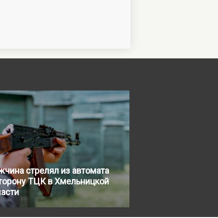
чина стрелял из автомата
торону ТЦК в Хмельницкой
ласти