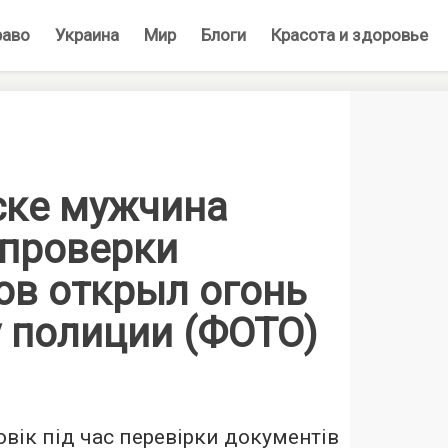
раво
Украина
Мир
Блоги
Красота и здоровье
ске мужчина
 проверки
ов открыл огонь
у полиции (ФОТО)
овік під час перевірки документів