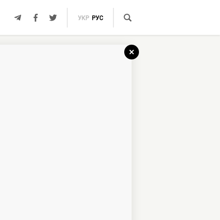
УКР
РУС