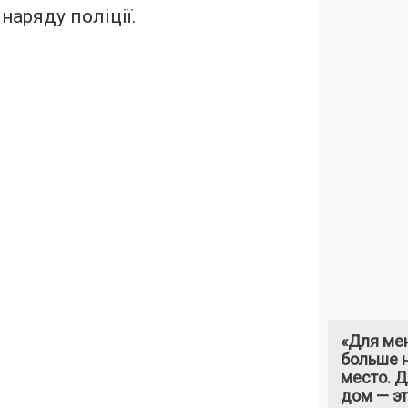
наряду поліції.
«Для ме
больше н
место. 
дом — э