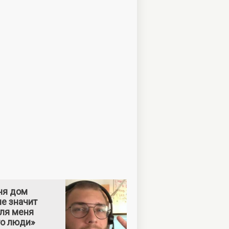
ня дом
е значит
Для меня
то люди»