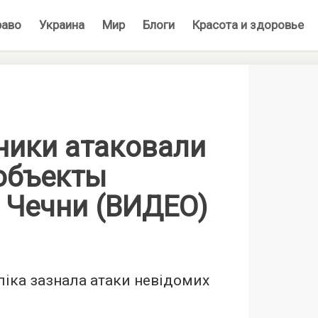
раво
Украина
Мир
Блоги
Красота и здоровье
ники атаковали
объекты
 Чечни (ВИДЕО)
іка зазнала атаки невідомих