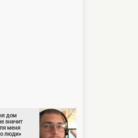
ня дом
е значит
Для меня
то люди»