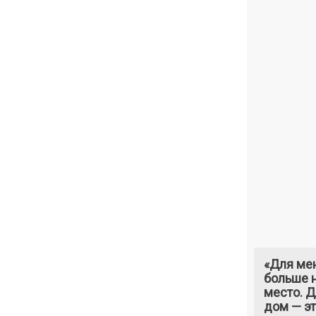
«Для ме
больше н
место. 
дом — э