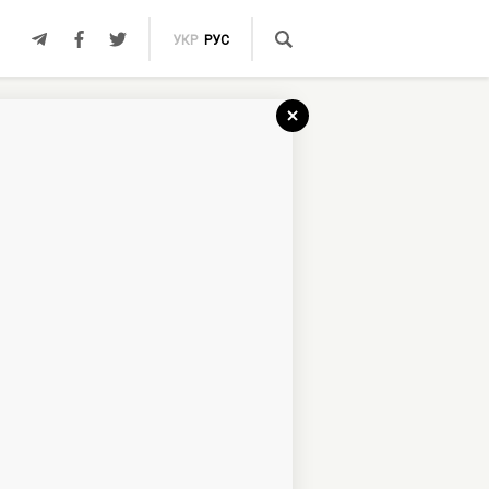
УКР
РУС