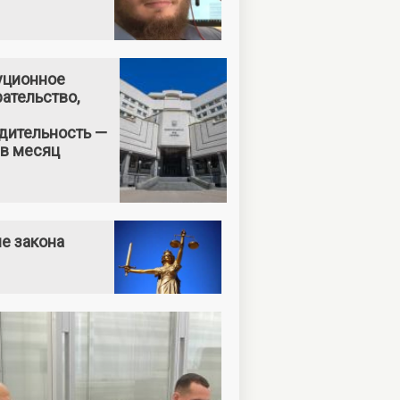
уционное
ательство,
дительность —
 в месяц
е закона