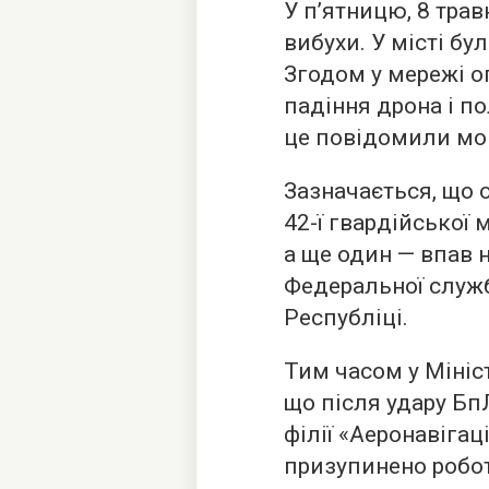
У п’ятницю, 8 тра
вибухи. У місті бу
Згодом у мережі о
падіння дрона і по
це повідомили мон
Зазначається, що о
42-ї гвардійської 
а ще один — впав 
Федеральної служ
Республіці.
Тим часом у Мініст
що після удару Бп
філії «Аеронавігац
призупинено робот