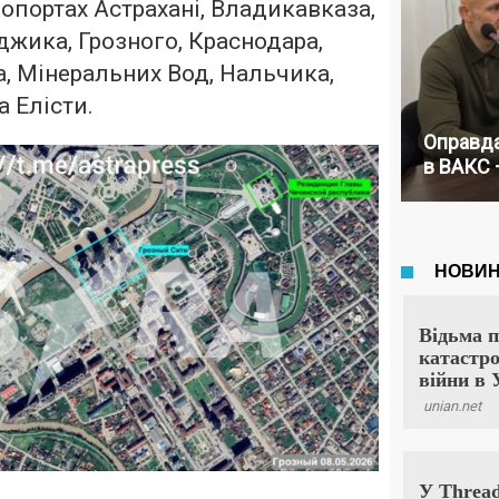
опортах Астрахані, Владикавказа,
джика, Грозного, Краснодара,
, Мінеральних Вод, Нальчика,
а Елісти.
Оправда
в ВАКС 