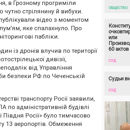
вня, в Грозному прогриміли
ОБЩЕСТВО
ло чутно стрілянину й вибухи.
публікували відео з моментом
Констит
лум’ям, яке спалахнуло. Про
очковтир
іторингові пабліки.
или
Произво
60 актов
дин із дронів влучив по території
мотострілецької дивізії,
СУД
неподалік від Управління
би безпеки РФ по Чеченській
Судьи вн
СУД
ерстві транспорту Росії заявили,
ЛА по адміністративній будівлі
ії Півдня Росії» було тимчасово
у 13 аеропортів. Обмеження