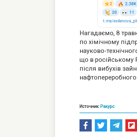
Нагадаємо, 8 трав
по хімічному підпр
науково-технічног
що в російському 
після вибухів зай
нафтопереробного 
Источник:
Ракурс