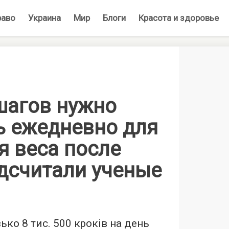
раво
Украина
Мир
Блоги
Красота и здоровье
шагов нужно
ь ежедневно для
я веса после
одсчитали ученые
ко 8 тис. 500 кроків на день