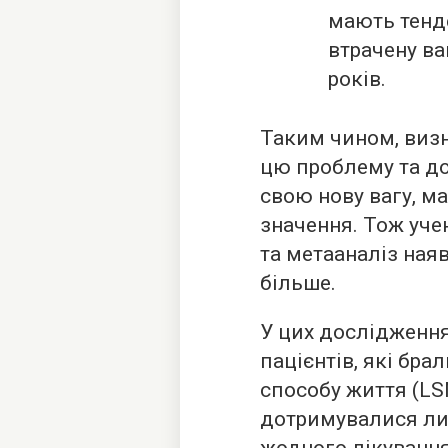
мають тенд
втрачену ва
років.
Таким чином, визн
цю проблему та д
свою нову вагу, м
значення. Тож уче
та метааналіз ная
більше.
У цих дослідження
пацієнтів, які бра
способу життя (LSM
дотримувалися лиш