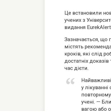
Це встановили нов
учених з Університ
видання EurekAlert
Зазначається, що 
містять рекоменда
кроків, які слід р
достатніх доказів
час дієти.
Найважливі
у лікуванні
повторному
учені. — Б
вагою або о