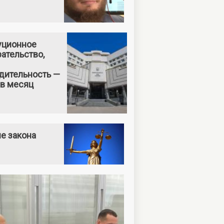
уционное
ательство,
дительность —
 в месяц
е закона