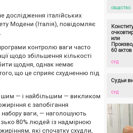
ОБЩЕСТВО
е дослідження італійських
ету Модени (Італія), повідомляє
Констит
.
очковтир
или
Произво
програми контролю ваги часто
60 актов
ції щодо збільшення кількості
СУД
обити щодня, однак немає
 того, що це сприяє схудненню під
Судьи вн
СУД
шим — і найбільшим — викликом
 ожиріння є запобігання
 набору ваги, — наголошують
лизько 80% людей із надмірною
жирінням, які спочатку схудли,