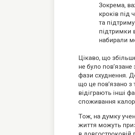
Зокрема, ва
кроків під 
та підтриму
підтримки в
набирали ме
Цікаво, що збільш
не було пов’язане
фази схуднення. 
що це пов’язано з 
відіграють інші ф
споживання калор
Тож, на думку уче
життя можуть при
в довгостроковій 