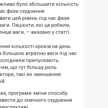
жливо було збільшити кількість
час фази схуднення
вати цей рівень під час фази
аги. Пацієнти, які це робили,
нше ваги, — вказано у статті.
ення кількості кроків на день
 з більшою втратою ваги під час
Дослідники припускають,
тим, що тут більшу роль
актори, такі як зменшення
ій.
них, програми зміни способу
звести до значного схуднення
перспективі.