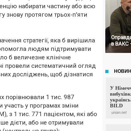
енцію набирати частину або всю
гу знову протягом трьох-п'яти
Оправда
ачення стратегії, яка б вирішила
в ВАКС 
опомогла людям підтримувати
ало б величезне клінічне
ні провели систематичний огляд
вних досліджень, щоб дізнатися
х порівнювали 1 тис. 987
ли участь у програмах зміни
), з 1 тис. 771 пацієнтом, які або
е дієти, або не отримували