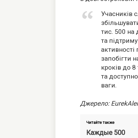
Учасників 
збільшувати
тис. 500 на
та підтриму
активності 
запобігти н
кроків до 8
та доступно
ваги.
Джерело: EurekAler
Читайте также
Каждые 500