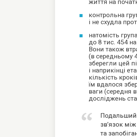
життя на почат
контрольна гру
і не схудла про
натомість груп
до 8 тис. 454 н
Вони також втр
(в середньому 4
зберегли цей п
і наприкінці ет
кількість крокі
їм вдалося збе
ваги (середня в
досліджень стан
Подальший а
зв’язок між
та запобіга