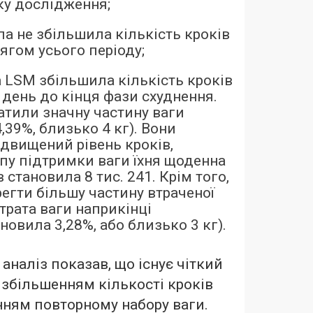
ку дослідження;
па не збільшила кількість кроків
тягом усього періоду;
а LSM збільшила кількість кроків
а день до кінця фази схуднення.
атили значну частину ваги
,39%, близько 4 кг). Вони
ідвищений рівень кроків,
апу підтримки ваги їхня щоденна
в становила 8 тис. 241. Крім того,
регти більшу частину втраченої
трата ваги наприкінці
овила 3,28%, або близько 3 кг).
наліз показав, що існує чіткий
 збільшенням кількості кроків
нням повторному набору ваги.