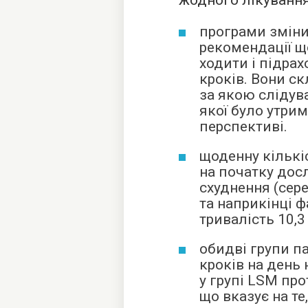
жодного лікування
програми змін
рекомендації щ
ходити і підрах
кроків. Вони с
за якою слідув
якої було утри
перспективі.
щоденну кількі
на початку дос
схуднення (сере
та наприкінці 
тривалість 10,3
обидві групи па
кроків на день 
у групі LSM прот
що вказує на те