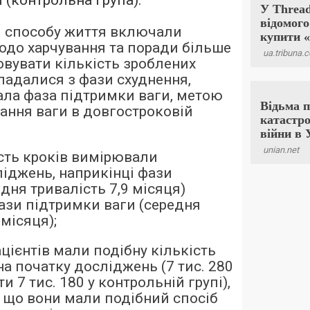
 (контрольна група):
и способу життя включали
одо харчування та поради більше
овувати кількість зроблених
кладалися з фази схуднення,
ала фаза підтримки ваги, метою
мання ваги в довгостроковій
сть кроків вимірювали
ліджень, наприкінці фази
дня тривалість 7,9 місяця)
фази підтримки ваги (середня
 місяця);
цієнтів мали подібну кількість
на початку досліджень (7 тис. 280
и 7 тис. 180 у контрольній групі),
, що вони мали подібний спосіб