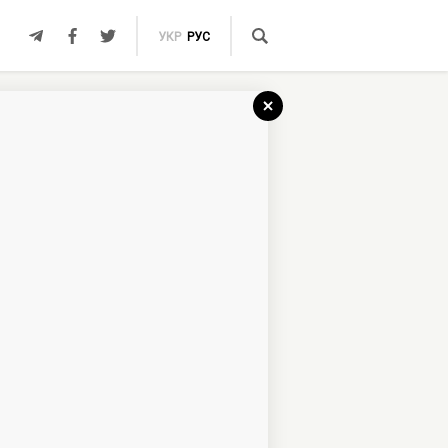
УКР
РУС