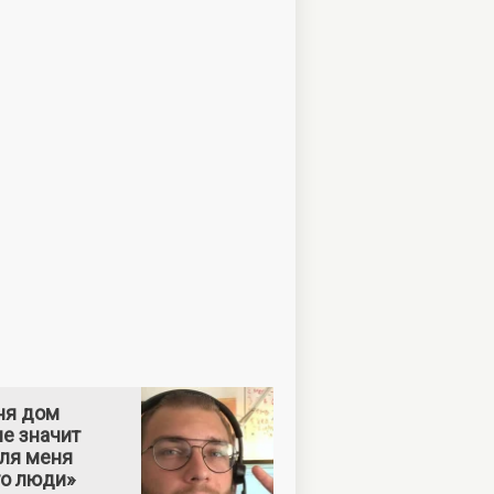
ня дом
е значит
Для меня
то люди»