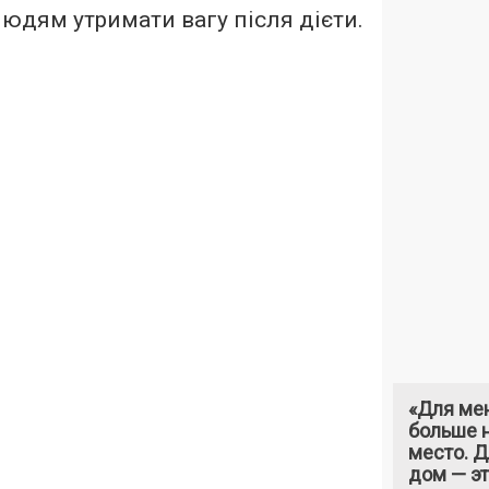
юдям утримати вагу після дієти.
«Для ме
больше н
место. 
дом — э