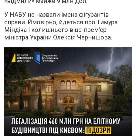
«відмили» майже 9 млн дол.
У НАБУ не назвали імена фігурантів
справи. Ймовірно, йдеться про Тимура
Міндіча і колишнього віце-прем'єр-
міністра України Олексія Чернишова.