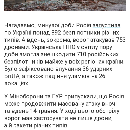
Нагадаємо, минулої доби Росія
запустила
по Україні понад 892 безпілотники різних
типів. А вдень, зокрема, ворог атакував 753
дронами. Українська ППО у світлу пору
доби змогла знешкодити 710 російських
безпілотників майже у всіх регіонах країни.
Було зафіксовано влучання 36 ударних
БпЛА, а також падіння уламків на 26
локаціях.
У Міноборони та ГУР припускали, що Росія
може продовжити масовану атаку вночі
та вдень 14 травня. У ході цього обстрілу
ворог мав застосувати не лише дрони,
а й ракети різних типів.