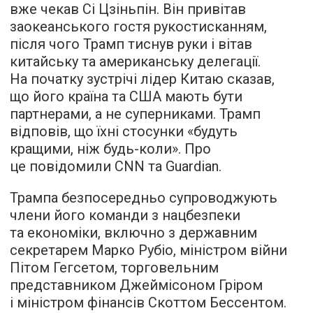
вже чекав Сі Цзіньпін. Він привітав
заокеанського гостя рукостисканням,
після чого Трамп тиснув руки і вітав
китайську та американську делегації.
На початку зустрічі лідер Китаю сказав,
що його країна та США мають бути
партнерами, а не суперниками. Трамп
відповів, що їхні стосунки «будуть
кращими, ніж будь-коли». Про
це повідомили CNN та Guardian.
Трампа безпосередньо супроводжують
члени його команди з нацбезпеки
та економіки, включно з державним
секретарем Марко Рубіо, міністром війни
Пітом Гегсетом, торговельним
представником Джеймісоном Гріром
і міністром фінансів Скоттом Бессентом.