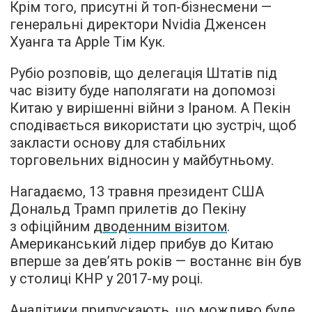
Крім того, присутні й топ-бізнесмени —
генеральні директори Nvidia Дженсен
Хуанга та Apple Тім Кук.
Рубіо розповів, що делегація Штатів під
час візиту буде наполягати на допомозі
Китаю у вирішенні війни з Іраном. А Пекін
сподівається використати цю зустріч, щоб
закласти основу для стабільних
торговельних відносин у майбутньому.
Нагадаємо, 13 травня президент США
Дональд Трамп прилетів до Пекіну
з офіційним
дводенним візитом
.
Американський лідер прибув до Китаю
вперше за дев’ять років — востаннє він був
у столиці КНР у 2017-му році.
Аналітики припускають, що можливо буде