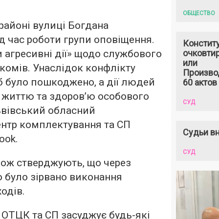
ОБЩЕСТВО
 районі вулиці Богдана
 час роботи групи оповіщення.
Констит
 агресивні дії» щодо службового
очковтир
или
комів. Унаслідок конфлікту
Произво
б було пошкоджено, а дії людей
60 актов
 життю та здоров’ю особового
СУД
ьвівський обласний
ентр комплектування та СП
Судьи вн
ook.
СУД
кож стверджують, що через
 було зірвано виконання
одів.
 ОТЦК та СП засуджує будь-які