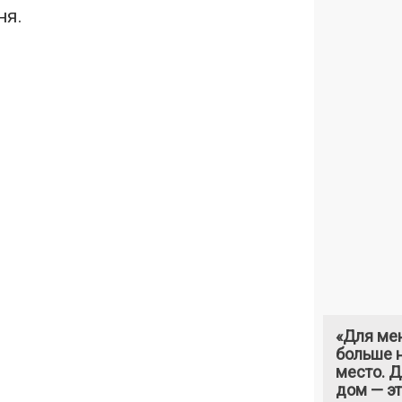
ня.
«Для ме
больше н
место. 
дом — э