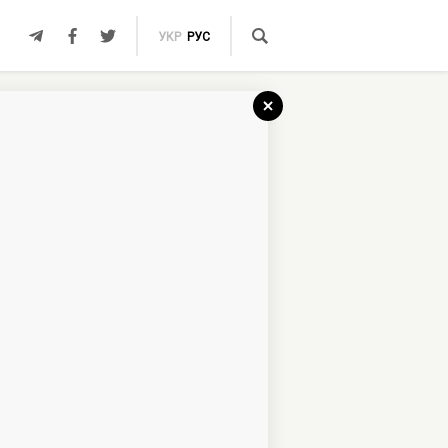
УКР
РУС