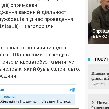
 дії, спрямовані
джання законній діяльності
лужбовців під час проведення
ілізації, — наголосили
Оправда
.
в ВАКС 
am-каналах поширили відео
ян з ТЦКшниками. На кадрах
оточує мікроавтобус та витягує
А чоловік, який був в салоні авто,
редини.