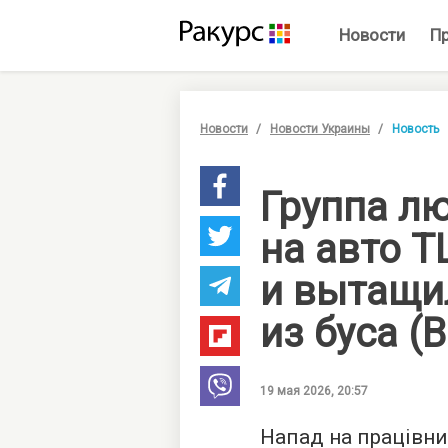
Новости
П
Новости
Новости Украины
Новость
Группа л
на авто Т
и вытащи
из буса (
19 мая 2026, 20:57
Напад на працівни