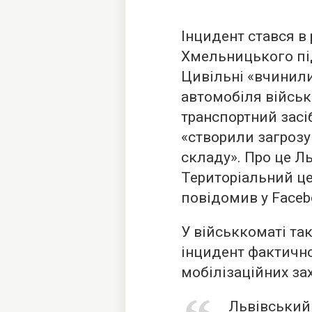
Інцидент стався в
Хмельницького під
Цивільні «вчинили
автомобіля військ
транспортний засі
«створили загрозу
складу». Про це Л
Територіальний ц
повідомив у Faceb
У військкоматі та
інцидент фактично
мобілізаційних зах
Львівський