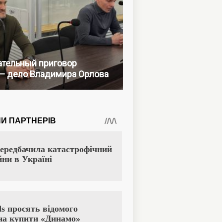
тельный приговор
— дело Владимира Орлова