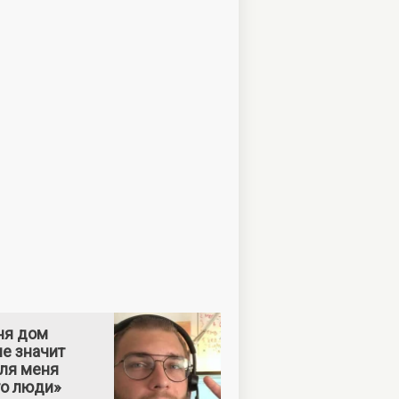
ня дом
е значит
Для меня
то люди»