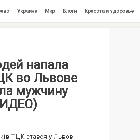
раво
Украина
Мир
Блоги
Красота и здоровье
юдей напала
ЦК во Львове
ла мужчину
ВИДЕО)
ків ТЦК стався у Львові