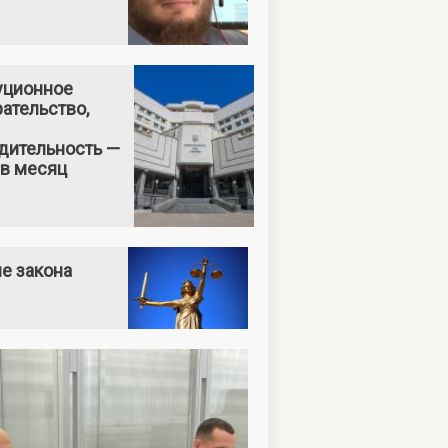
уционное
ательство,
дительность —
 в месяц
е закона