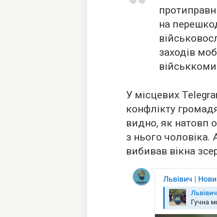
протиправні
на перешко
військовос
заходів моб
військкоми
У місцевих Telegr
конфлікту громад
видно, як натовп 
з нього чоловіка. 
вибивав вікна зсе