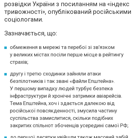
розвідки України з посиланням на «індекс
тривожності», опублікований російськими
соціологами.
Зазначається, що:
обмеження в мережі та перебої зі зв’язком
у великих містах посіли перше місце в рейтингу
страхів;
другу і третю сходинки зайняли атаки
безпілотників і так звані «файли Епштейна».
У першому випадку людей турбує безпека
інфраструктури й хронічні затримки авіарейсів.
Тема Епштейна, хоч і здається далекою від
російської повсякденності, змусила частину
суспільства замислитися, скільки подібних
закритих спільнот збоченців усередині самої РФ;
до першої десятки увійшли також масовий забій