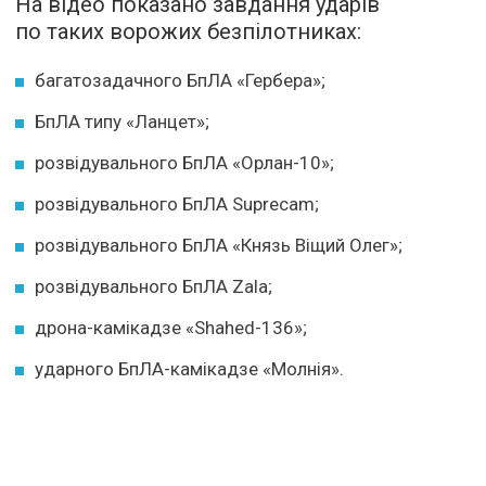
На відео показано завдання ударів
по таких ворожих безпілотниках:
багатозадачного БпЛА «Гербера»;
БпЛА типу «Ланцет»;
розвідувального БпЛА «Орлан-10»;
розвідувального БпЛА Suprecam;
розвідувального БпЛА «Князь Віщий Олег»;
розвідувального БпЛА Zala;
дрона-камікадзе «Shahed-136»;
ударного БпЛА-камікадзе «Молнія».