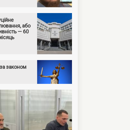
уційне
лювання, або
вність — 60
місяць
за законом