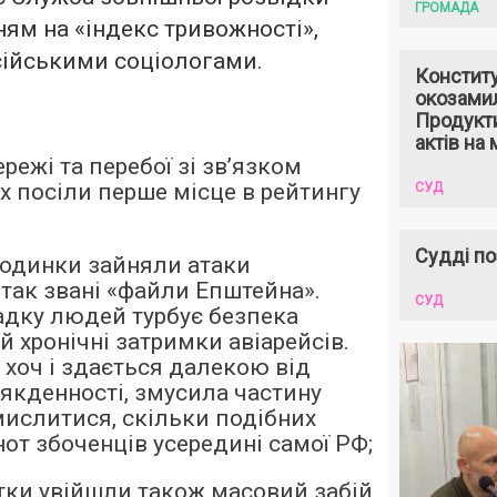
ГРОМАДА
ням на «індекс тривожності»,
сійськими соціологами.
Констит
окозами
Продукти
актів на 
ежі та перебої зі зв’язком
х посіли перше місце в рейтингу
СУД
Судді по
сходинки зайняли атаки
 так звані «файли Епштейна».
СУД
дку людей турбує безпека
й хронічні затримки авіарейсів.
 хоч і здається далекою від
сякденності, змусила частину
мислитися, скільки подібних
от збоченців усередині самої РФ;
тки увійшли також масовий забій