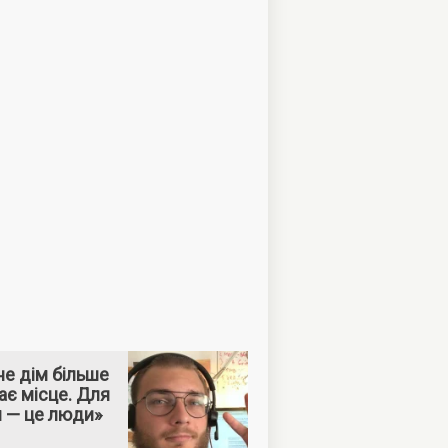
е дім більше
ає місце. Для
м — це люди»