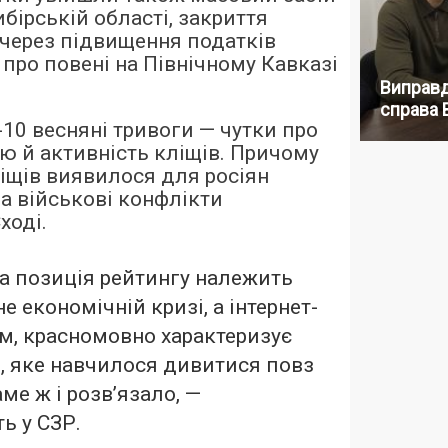
бірській області, закриття
 через підвищення податків
 про повені на Північному Кавказі
Виправд
справа 
10 весняні тривоги — чутки про
ію й активність кліщів. Причому
іщів виявилося для росіян
а військові конфлікти
ході.
а позиція рейтингу належить
не економічній кризі, а інтернет-
м, красномовно характеризує
, яке навчилося дивитися повз
аме ж і розв’язало, —
ь у СЗР.