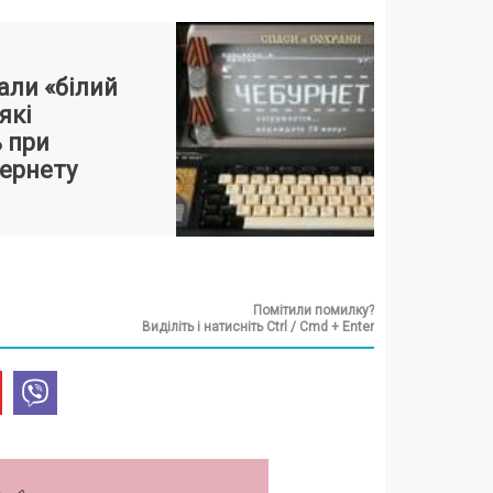
вали «білий
які
 при
тернету
Помітили помилку?
Виділіть і натисніть Ctrl / Cmd + Enter