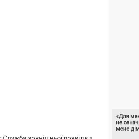
«Для мен
не означ
мене ді
 Служба зовнішньої розвідки