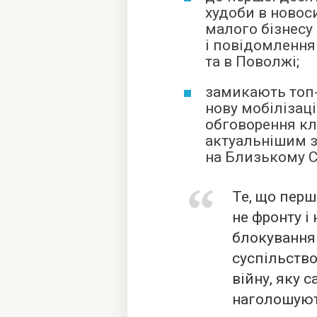
худоби в новоси
малого бізнесу
і повідомлення
та в Поволжі;
замикають топ-
нову мобілізац
обговорення кл
актуальнішим з
на Близькому С
Те, що перш
не фронту і 
блокування
суспільство
війну, яку с
наголошуют