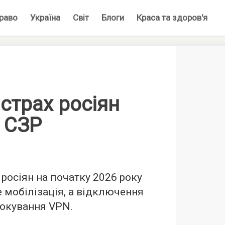
раво
Україна
Світ
Блоги
Краса та здоров'я
страх росіян
 СЗР
росіян на початку 2026 року
е мобілізація, а відключення
локування VPN.