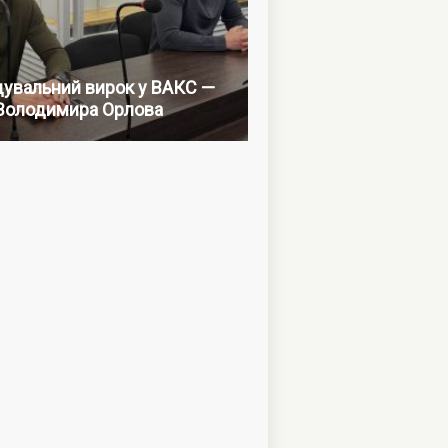
увальний вирок у ВАКС —
Володимира Орлова