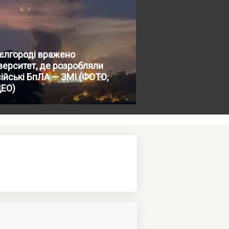
єлгороді вражено
верситет, де розробляли
ійські БпЛА — ЗМІ (ФОТО,
ДЕО)