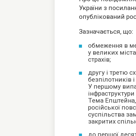
України з посилан
опублікований ро
Зазначається, що:
обмеження в мер
у великих міста
страхів;
другу і третю 
безпілотників і
У першому випа
інфраструктури 
Тема Епштейна,
російської пов
суспільства за
закритих спільн
до першої деся