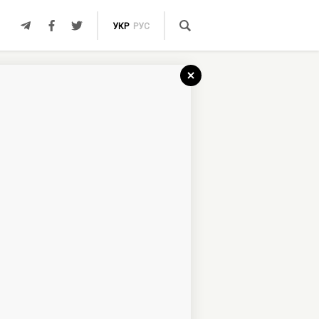
УКР
РУС