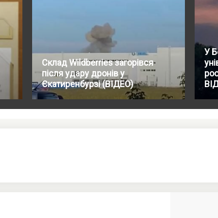
У Б
Склад Wildberries загорівся
уні
після удару дронів у
рос
Єкатиренбурзі (ВІДЕО)
ВІ