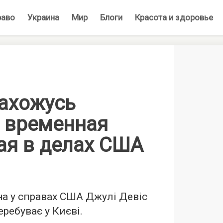
раво
Украина
Мир
Блоги
Красота и здоровье
нахожусь
— временная
ая в делах США
а у справах США Джулі Девіс
ребуває у Києві.