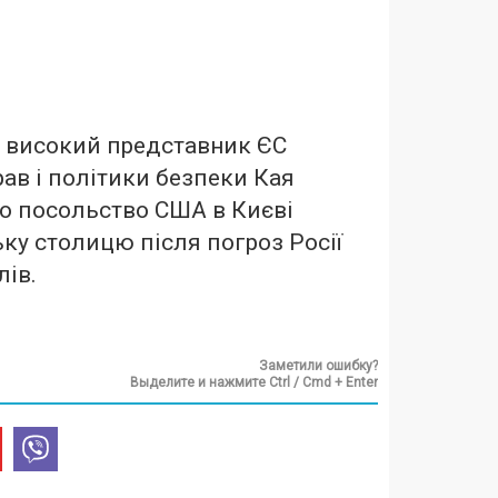
е високий представник ЄС
рав і політики безпеки Кая
що посольство США в Києві
ку столицю після погроз Росії
лів.
Заметили ошибку?
Выделите и нажмите Ctrl / Cmd + Enter