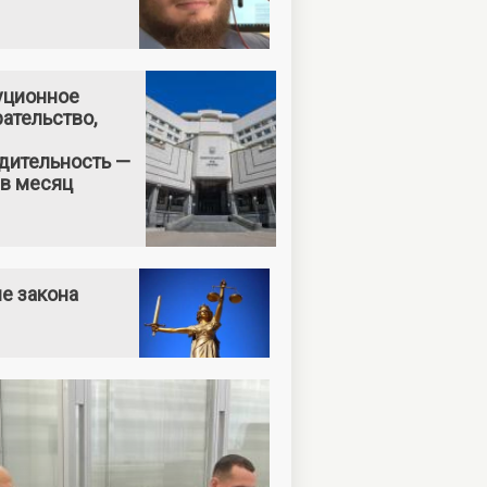
уционное
ательство,
дительность —
 в месяц
е закона