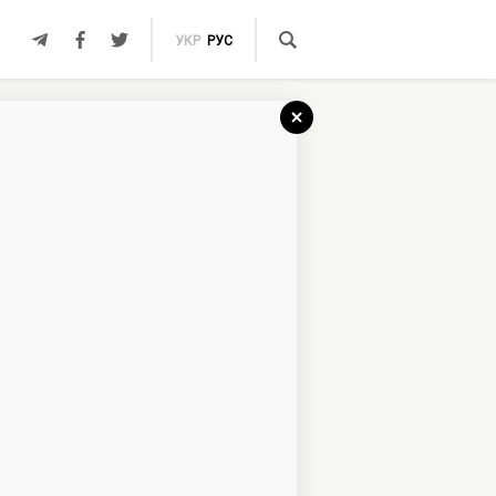
УКР
РУС