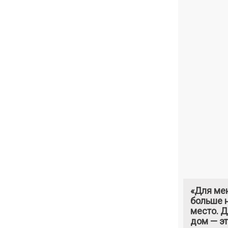
«Для ме
больше н
место. 
дом — э