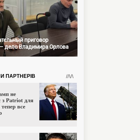
тельный приговор
— дело Владимира Орлова