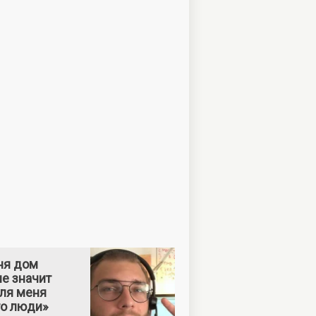
ня дом
е значит
Для меня
то люди»