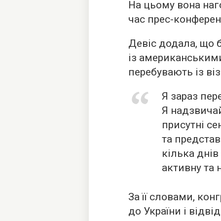
На цьому вона наго
час прес-конференц
Девіс додала, що б
із американськими
перебувають із віз
Я зараз пере
Я надзвичай
присутні с
та представ
кілька дні
активну та 
За її словами, ко
до України і відв