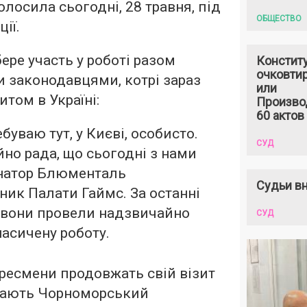
лосила сьогодні, 28 травня, під
ОБЩЕСТВО
ії.
ере участь у роботі разом
Констит
очковтир
 законодавцями, котрі зараз
или
итом в Україні:
Произво
60 актов
буваю тут, у Києві, особисто.
СУД
но рада, що сьогодні з нами
енатор Блюменталь
Судьи вн
ник Палати Гаймс. За останні
в вони провели надзвичайно
СУД
насичену роботу.
нгресмени продовжать свій візит
ідають Чорноморський