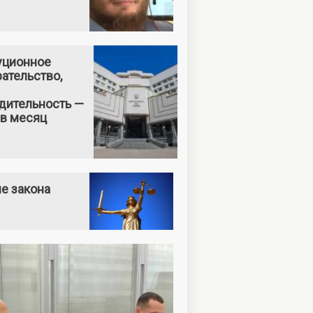
уционное
ательство,
дительность —
 в месяц
е закона