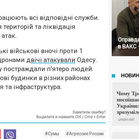
працюють всі відповідні служби.
 територій та ліквідація
 атак.
Оправда
в ВАКС 
кі військові вночі проти 1
 дронами
двічі атакували
Одесу.
у постраждали п’ятеро людей.
ві будинки в різних районах
я та інфраструктура.
Заметили ошибку?
Выделите и нажмите Ctrl / Cmd + Enter
#Сумы
#Агрессия России