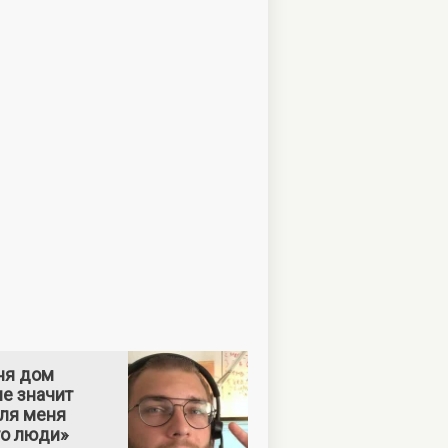
ня дом
е значит
Для меня
то люди»