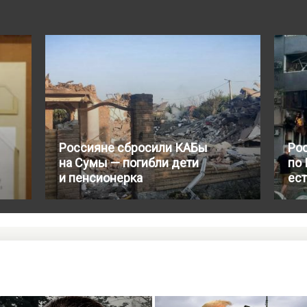
Россияне сбросили КАБы
Ро
на Сумы — погибли дети
по
и пенсионерка
ест