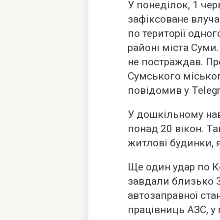
У понеділок, 1 чер
зафіксоване влуч
по території одног
районі міста Суми
не постраждав. Пр
Сумського місько
повідомив у Teleg
У дошкільному на
понад 20 вікон. 
житлові будинки, 
Ще один удар по К
завдали близько 3
автозаправної ста
працівниць АЗС, у