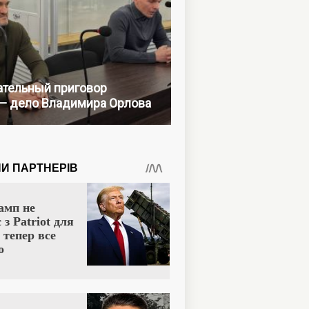
тельный приговор
— дело Владимира Орлова