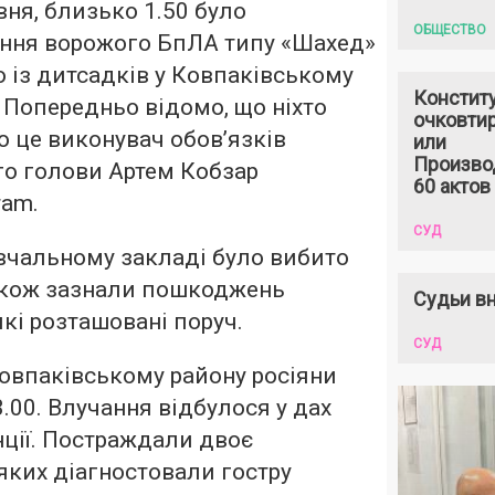
вня, близько 1.50 було
ОБЩЕСТВО
ання ворожого БпЛА типу «Шахед»
о із дитсадків у Ковпаківському
Констит
. Попередньо відомо, що ніхто
очковтир
о це виконувач обов’язків
или
Произво
го голови Артем Кобзар
60 актов
ram.
СУД
вчальному закладі було вибито
Також зазнали пошкоджень
Судьи вн
які розташовані поруч.
СУД
овпаківському району росіяни
.00. Влучання відбулося у дах
нції. Постраждали двоє
 яких діагностовали гостру