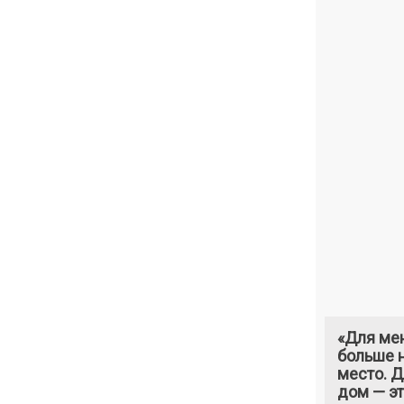
«Для ме
больше н
место. 
дом — э