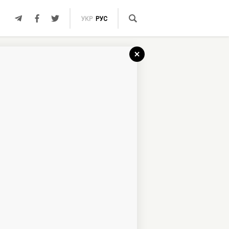
УКР
РУС