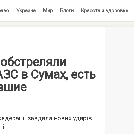
раво
Украина
Мир
Блоги
Красота и здоровье
 обстреляли
АЗС в Сумах, есть
вшие
Федерації завдала нових ударів
і.