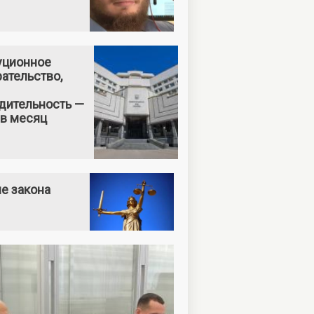
уционное
ательство,
дительность —
 в месяц
е закона