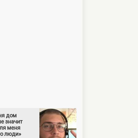
ня дом
е значит
Для меня
то люди»