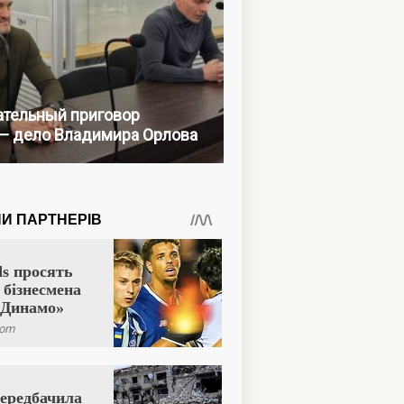
тельный приговор
— дело Владимира Орлова