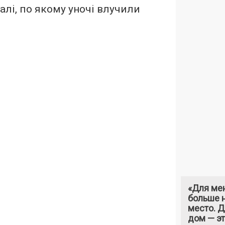
алі, по якому уночі влучили
«Для ме
больше н
место. 
дом — э