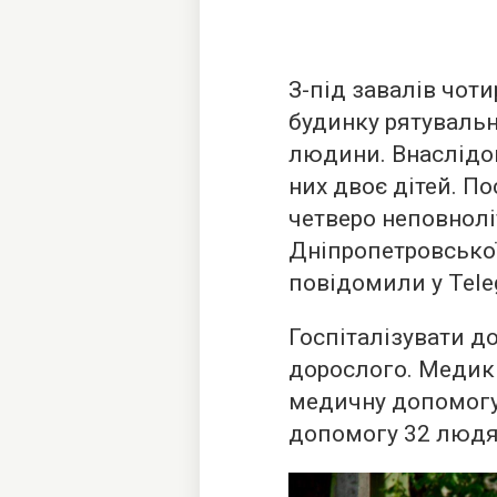
З-під завалів чот
будинку рятувальн
людини. Внаслідок
них двоє дітей. По
четверо неповнолі
Дніпропетровсько
повідомили у Tele
Госпіталізувати до
дорослого. Медик
медичну допомогу
допомогу 32 людя