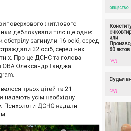
ОБЩЕСТВО
ириповерхового житлового
Констит
ики деблокували тіло ще однієї
очковтир
или
 обстрілу загинули 16 осіб, серед
Произво
страждали 32 осіб, серед них
60 актов
тніх. Про це ДСНС та голова
СУД
ї ОВА Олександр Ганджа
gram.
Судьи вн
велося трьох дітей та 21
СУД
и надають усім необхідну
. Психологи ДСНС надали
м.