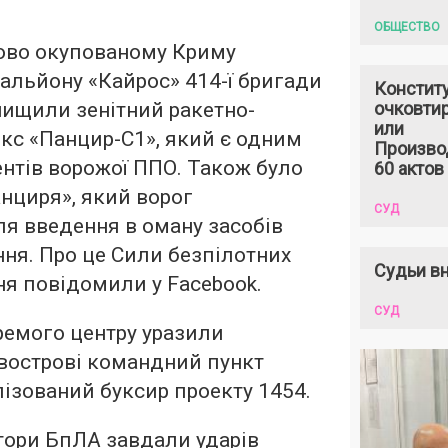
ОБЩЕСТВО
сово окупованому Криму
тальйону «Кайрос» 414-ї бригади
Констит
нищили зенітний ракетно-
очковтир
или
кс «Панцир-С1», який є одним
Произво
нтів ворожої ППО. Також було
60 актов
нциря», який ворог
СУД
я введення в оману засобів
ння. Про це Сили безпілотних
Судьи вн
ня повідомили у Facebook.
СУД
ремого центру уразили
вострові командний пункт
лізований буксир проекту 1454.
тори БпЛА завдали ударів