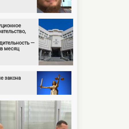
уционное
ательство,
дительность —
 в месяц
е закона