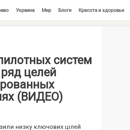
раво
Украина
Мир
Блоги
Красота и здоровье
пилотных систем
 ряд целей
ированных
иях (ВИДЕО)
азили низку ключових цілей