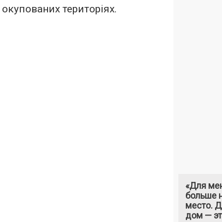
а окупованих територіях.
«Для ме
больше н
место. 
дом — э