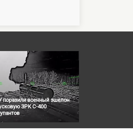
У поразили военный эшелон
усковую ЗРК С-400
купантов