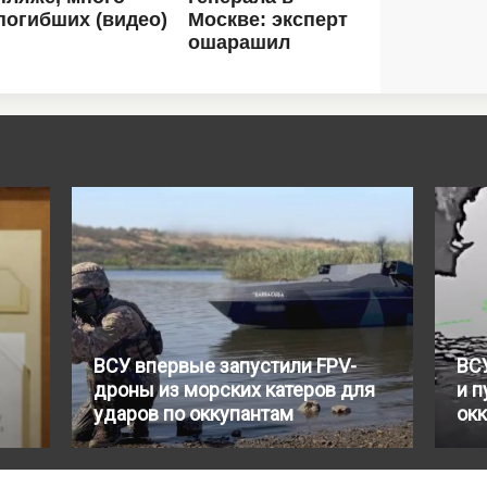
ВСУ впервые запустили FPV-
ВС
дроны из морских катеров для
и п
ударов по оккупантам
ок