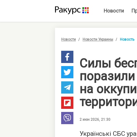
Новости
П
Новости
Новости Украины
Новость
Силы бес
поразили
на оккуп
территор
2 июн 2026, 21:30
Українські СБС ур