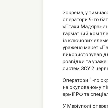
Зокрема, у тимча
оператори 9-го ба
«Птахи Мадяра» з
гарматний компле
із ключових елеме
уражено макет «Па
використовував дл
розвідки та ураже
систем ЗСУ 2 черв
Оператори 1-го ок
на окупованому пі
армії РФ та спеціа
У Маріуполі опера