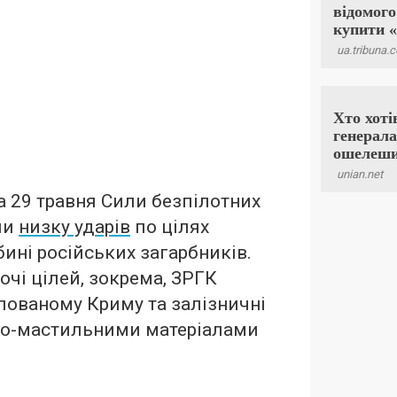
на 29 травня Сили безпілотних
ли
низку ударів
по цілях
бині російських загарбників.
очі цілей, зокрема, ЗРГК
пованому Криму та залізничні
но-мастильними матеріалами