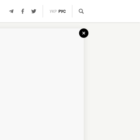
УКР
РУС