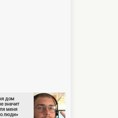
ня дом
е значит
Для меня
то люди»