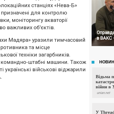
олокаційних станціях «Нева-Б»
і призначені для контролю
вки, моніторингу акваторії
во важливих об'єктів.
Оправда
в ВАКС 
тахи Мадяра» уразили тимчасовий
противника та місце
ькової техніки загарбників.
 командно-штабні машини. Також
ті українські військові віджарили
.