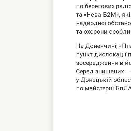
по берегових раді
та «Нева-Б2М», як
надводної обстано
та охорони особли
На Донеччині, «П
пункт дислокації 
зосередження війс
Серед знищених —
у Донецькій облас
по майстерні БпЛА