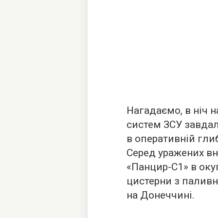
Нагадаємо, в ніч 
систем ЗСУ завда
в оперативній гли
Серед уражених вн
«Панцир-С1» в оку
цистерни з палив
на Донеччині.