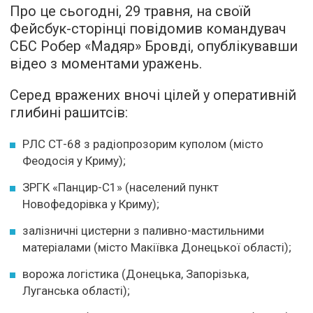
Про це сьогодні, 29 травня, на своїй
Фейсбук-сторінці повідомив командувач
СБС Робер «Мадяр» Бровді, опублікувавши
відео з моментами уражень.
Серед вражених вночі цілей у оперативній
глибині рашитсів:
РЛС СТ-68 з радіопрозорим куполом (місто
Феодосія у Криму);
ЗРГК «Панцир-С1» (населений пункт
Новофедорівка у Криму);
залізничні цистерни з паливно-мастильними
матеріалами (місто Макіївка Донецької області);
ворожа логістика (Донецька, Запорізька,
Луганська області);