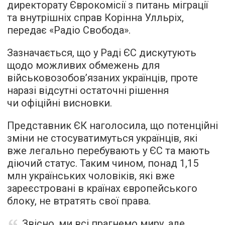
директорату Єврокомісії з питань міграції
та внутрішніх справ Корінна Улльріх,
передає «Радіо Свобода».
Зазначається, що у Раді ЄС дискутують
щодо можливих обмежень для
військовозобов’язаних українців, проте
наразі відсутні остаточні рішення
чи офіційні висновки.
Представник ЄК наголосила, що потенційні
зміни не стосуватимуться українців, які
вже легально перебувають у ЄС та мають
діючий статус. Таким чином, понад 1,15
млн українських чоловіків, які вже
зареєстровані в країнах європейського
блоку, не втратять свої права.
Звісно, ми всі прагнемо миру, але