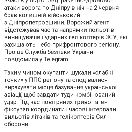
Участь у підготовці ракетно-дронової
атаки ворога по Дніпру в ніч на 2 червня
брав колишній військовий
з Дніпропетровщини. Ворожий агент
відстежував час та напрямки польотів
винищувачів і ударних гелікоптерів ЗСУ, які
захищають небо прифронтового регіону.
Про це Служба безпеки України
повідомила у Telegram.
Таким чином окупанти шукали «слабкі
точки» у ППО регіону та сподівалися
вирахувати місця базування української
авіації, щоб завдати туди комбінований
удар. Під час повітряних тривог агент
фіксував координати і часові інтервали
вильотів літаків та гелікоптерів Сил
оборони.